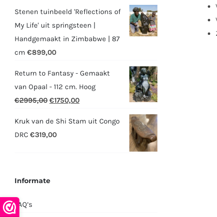
Stenen tuinbeeld 'Reflections of
My Life' uit springsteen |
Handgemaakt in Zimbabwe | 87
cm
€
899,00
Return to Fantasy - Gemaakt
van Opaal - 112 cm. Hoog
Oorspronkelijke
Huidige
€
2995,00
€
1750,00
prijs
prijs
Kruk van de Shi Stam uit Congo
was:
is:
DRC
€
319,00
€2995,00.
€1750,00.
Informate
FAQ’s