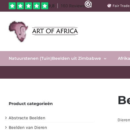
Ga
Fair Trad
naar
inhoud
Natuurstenen (Tuin)Beelden uit Zimbabwe
Afrik
B
Product categorieën
Abstracte Beelden
Dieren
Beelden van Dieren