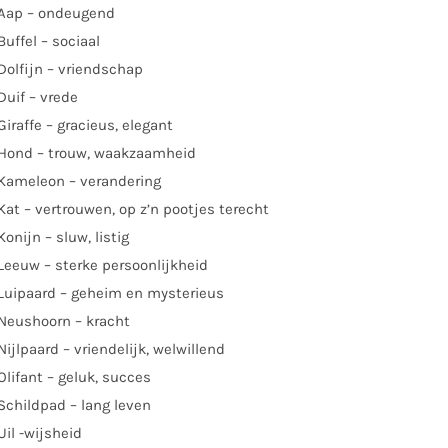
Aap – ondeugend
Buffel – sociaal
Dolfijn – vriendschap
Duif – vrede
Giraffe – gracieus, elegant
Hond – trouw, waakzaamheid
Kameleon – verandering
Kat – vertrouwen, op z’n pootjes terecht
Konijn – sluw, listig
Leeuw – sterke persoonlijkheid
Luipaard – geheim en mysterieus
Neushoorn – kracht
Nijlpaard – vriendelijk, welwillend
Olifant – geluk, succes
Schildpad – lang leven
Uil -wijsheid