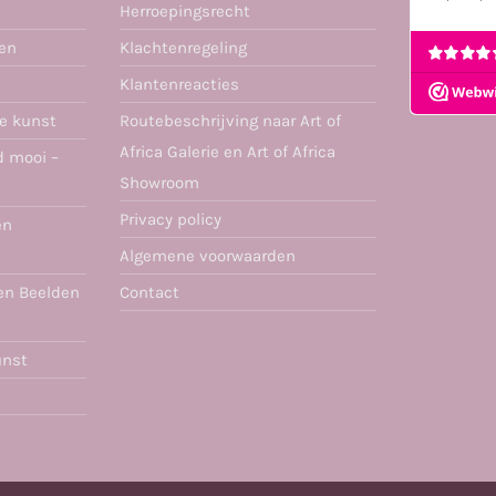
Herroepingsrecht
ren
Klachtenregeling
Klantenreacties
se kunst
Routebeschrijving naar Art of
Africa Galerie en Art of Africa
d mooi –
Showroom
Privacy policy
en
Algemene voorwaarden
en Beelden
Contact
unst