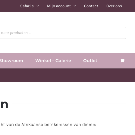
Safari’s
Mijn account
Contact
Over ons
Showroom
Winkel – Galerie
Outlet
en
icht van de Afrikaanse betekenissen van dieren: