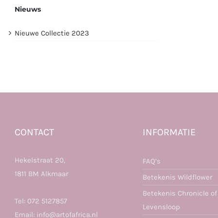
Nieuws
Nieuwe Collectie 2023
CONTACT
INFORMATIE
Hekelstraat 20,
FAQ’s
1811 BM Alkmaar
Betekenis Wildflower
Betekenis Chronicle of
Tel:
072 5127857
Levensloop
Email:
info@artofafrica.nl