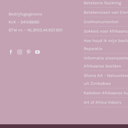
Betekenis Rockring
Betekenissen van Die
Bedrijfsgegevens
Grafmonumenten
KvK – 34108680
BTW nr. – NL.8105.44.957.B01
Sokkels voor Afrikaan
Hoe houd ik mijn beel
Reparatie
Informatie steensoort
Afrikaanse beelden
Shona Art – Natuurste
uit Zimbabwe
Kadobon Afrikaanse k
Art of Africa Video’s