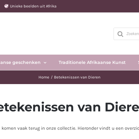
e
Unieke beelden uit Afrika
Producten
zoeken
aanse geschenken
Traditionele Afrikaanse Kunst
Home
Betekenissen van Dieren
etekenissen van Dier
 komen vaak terug in onze collectie. Hieronder vindt u een overz