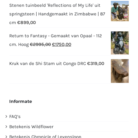
Stenen tuinbeeld 'Reflections of My Life' uit
springsteen | Handgemaakt in Zimbabwe | 87
cm
€
899,00
Return to Fantasy - Gemaakt van Opaal - 112
Oorspronkelijke
Huidige
cm. Hoog
€
2995,00
€
1750,00
prijs
prijs
was:
is:
Kruk van de Shi Stam uit Congo DRC
€
319,00
€2995,00.
€1750,00.
Informate
FAQ’s
Betekenis Wildflower
Betekenis Chronicle of Levensloop