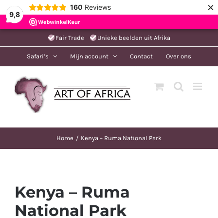
×
160
Reviews
9,8
Ga
Fair Trade
Unieke beelden uit Afrika
naar
Safari’s
Mijn account
Contact
Over ons
inhoud
Home
Kenya – Ruma National Park
Kenya – Ruma
National Park