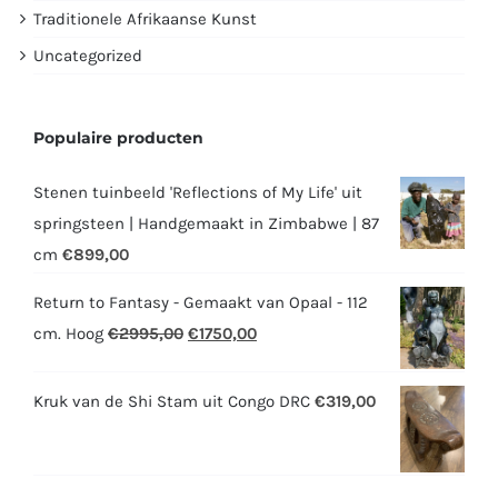
Traditionele Afrikaanse Kunst
Uncategorized
Populaire producten
Stenen tuinbeeld 'Reflections of My Life' uit
springsteen | Handgemaakt in Zimbabwe | 87
cm
€
899,00
Return to Fantasy - Gemaakt van Opaal - 112
Oorspronkelijke
Huidige
cm. Hoog
€
2995,00
€
1750,00
prijs
prijs
was:
is:
Kruk van de Shi Stam uit Congo DRC
€
319,00
€2995,00.
€1750,00.