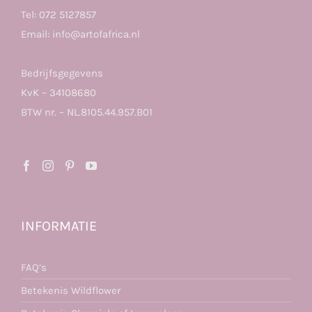
Tel:
072 5127857
Email:
info@artofafrica.nl
Bedrijfsgegevens
KvK – 34108680
BTW nr. – NL.8105.44.957.B01
INFORMATIE
FAQ’s
Betekenis Wildflower