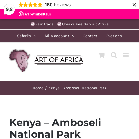
×
160
Reviews
9,8
Ga
Fair Trade
Unieke beelden uit Afrika
naar
Safari’s
Mijn account
Contact
Over ons
inhoud
Home
Kenya – Amboseli National Park
Kenya – Amboseli
National Park