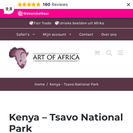
×
160
Reviews
9,8
Ga
Fair Trade
Unieke beelden uit Afrika
naar
Safari’s
Mijn account
Contact
Over ons
inhoud
Home
Kenya – Tsavo National Park
Kenya – Tsavo National
Park