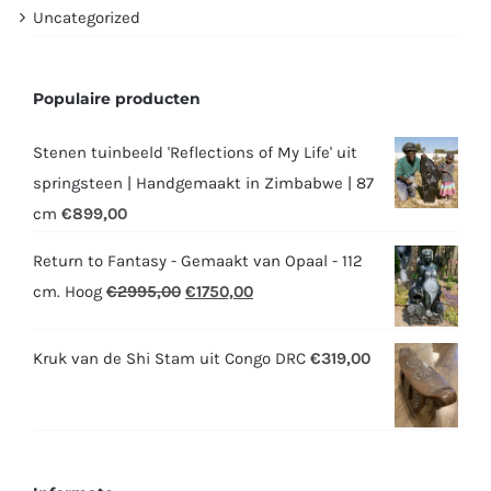
Uncategorized
Populaire producten
Stenen tuinbeeld 'Reflections of My Life' uit
springsteen | Handgemaakt in Zimbabwe | 87
cm
€
899,00
Return to Fantasy - Gemaakt van Opaal - 112
Oorspronkelijke
Huidige
cm. Hoog
€
2995,00
€
1750,00
prijs
prijs
was:
is:
Kruk van de Shi Stam uit Congo DRC
€
319,00
€2995,00.
€1750,00.