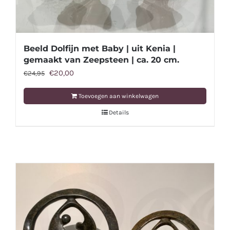
Beeld Dolfijn met Baby | uit Kenia |
gemaakt van Zeepsteen | ca. 20 cm.
Oorspronkelijke
Huidige
€
20,00
€
24,95
prijs
prijs
Toevoegen aan winkelwagen
was:
is:
Details
€24,95.
€20,00.