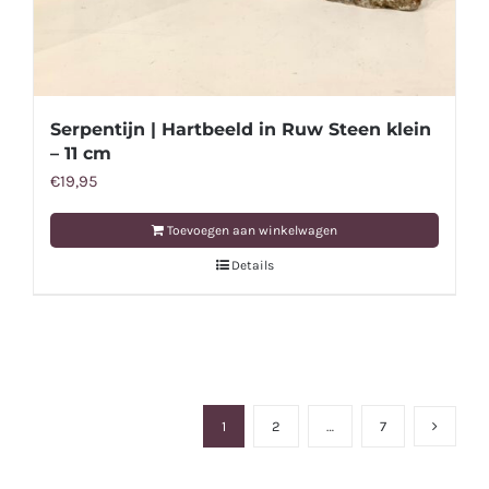
Serpentijn | Hartbeeld in Ruw Steen klein
– 11 cm
€
19,95
Toevoegen aan winkelwagen
Details
1
2
…
7