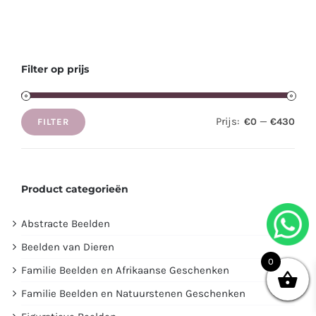
Filter op prijs
Prijs:
—
€0
€430
FILTER
Min.
Max.
prijs
prijs
Product categorieën
Abstracte Beelden
Beelden van Dieren
0
Familie Beelden en Afrikaanse Geschenken
Familie Beelden en Natuurstenen Geschenken