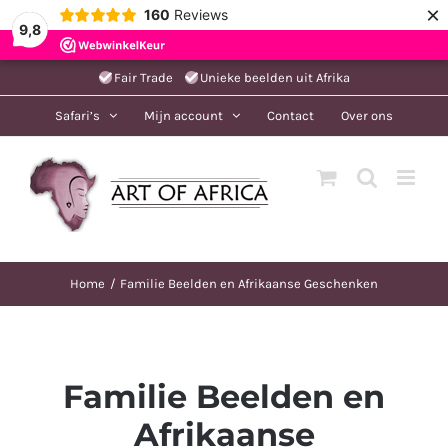
×
160
Reviews
9,8
Ga
Fair Trade
Unieke beelden uit Afrika
naar
Safari’s
Mijn account
Contact
Over ons
inhoud
Home
Familie Beelden en Afrikaanse Geschenken
Familie Beelden en
Afrikaanse