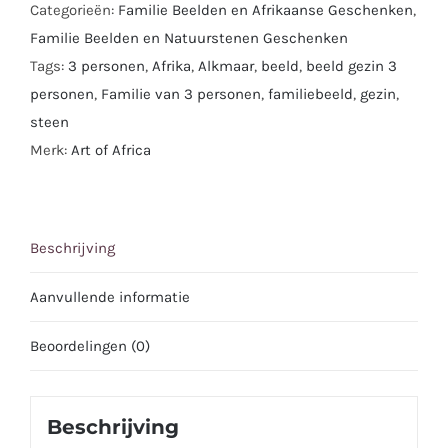
Categorieën:
Familie Beelden en Afrikaanse Geschenken
,
3
Familie Beelden en Natuurstenen Geschenken
personen’
Tags:
3 personen
,
Afrika
,
Alkmaar
,
beeld
,
beeld gezin 3
uit
personen
,
Familie van 3 personen
,
familiebeeld
,
gezin
,
serpentijn
steen
|
Merk:
Art of Africa
Handgemaakt
uit
Zimbabwe
|
Beschrijving
25
Aanvullende informatie
cm
aantal
Beoordelingen (0)
Beschrijving