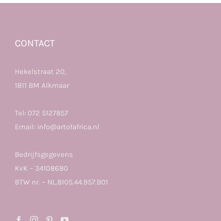
CONTACT
Hekelstraat 20,
1811 BM Alkmaar
Tel:
072 5127857
Email:
info@artofafrica.nl
Bedrijfsgegevens
KvK – 34108680
BTW nr. – NL.8105.44.957.B01