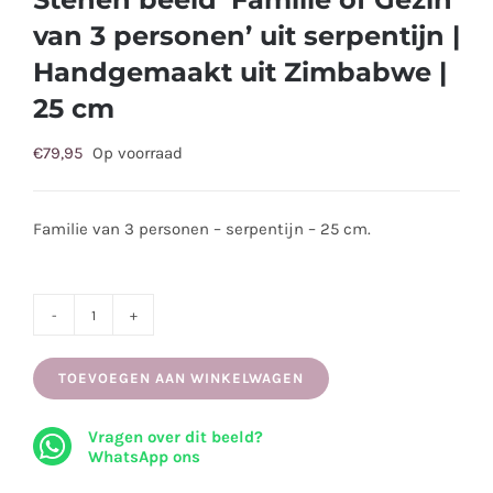
van 3 personen’ uit serpentijn |
Handgemaakt uit Zimbabwe |
25 cm
€
79,95
Op voorraad
Familie van 3 personen – serpentijn – 25 cm.
Stenen
beeld
TOEVOEGEN AAN WINKELWAGEN
‘Familie
of
Vragen over dit beeld?
Gezin
WhatsApp ons
van