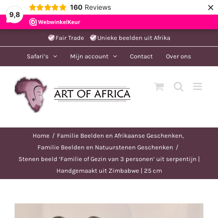
×
160
Reviews
9,8
Ga
Fair Trade
Unieke beelden uit Afrika
naar
Safari’s
Mijn account
Contact
Over ons
inhoud
Home
Familie Beelden en Afrikaanse Geschenken
Familie Beelden en Natuurstenen Geschenken
Stenen beeld ‘Familie of Gezin van 3 personen’ uit serpentijn |
Handgemaakt uit Zimbabwe | 25 cm