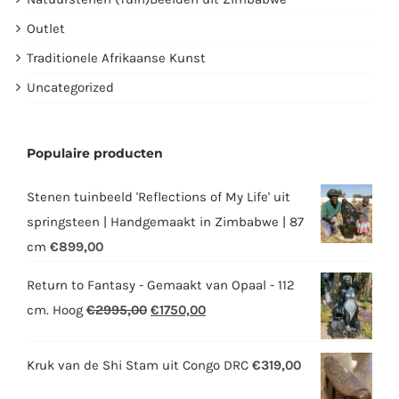
Outlet
Traditionele Afrikaanse Kunst
Uncategorized
Populaire producten
Stenen tuinbeeld 'Reflections of My Life' uit
springsteen | Handgemaakt in Zimbabwe | 87
cm
€
899,00
Return to Fantasy - Gemaakt van Opaal - 112
Oorspronkelijke
Huidige
cm. Hoog
€
2995,00
€
1750,00
prijs
prijs
was:
is:
Kruk van de Shi Stam uit Congo DRC
€
319,00
€2995,00.
€1750,00.