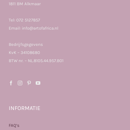
1811 BM Alkmaar
Tel:
072 5127857
Email:
info@artofafrica.nl
Bedrijfsgegevens
KvK – 34108680
BTW nr. – NL.8105.44.957.B01
INFORMATIE
FAQ’s