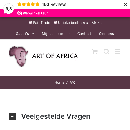
×
160
Reviews
9,8
Ga
Fair Trade
Unieke beelden uit Afrika
naar
Safari’s
Mijn account
Contact
Over ons
inhoud
Home
FAQ
Veelgestelde Vragen