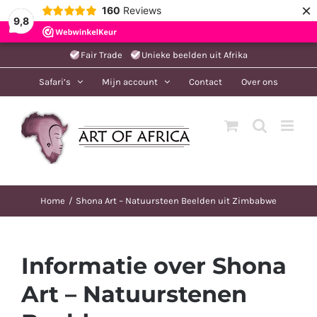
×
160
Reviews
9,8
Ga
Fair Trade
Unieke beelden uit Afrika
naar
Safari’s
Mijn account
Contact
Over ons
inhoud
Home
Shona Art – Natuursteen Beelden uit Zimbabwe
Informatie over Shona
Art – Natuurstenen