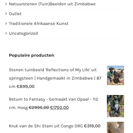
Natuurstenen (Tuin)Beelden uit Zimbabwe
Outlet
Traditionele Afrikaanse Kunst
Uncategorized
Populaire producten
Stenen tuinbeeld 'Reflections of My Life' uit
springsteen | Handgemaakt in Zimbabwe | 87
cm
€
899,00
Return to Fantasy - Gemaakt van Opaal - 112
Oorspronkelijke
Huidige
cm. Hoog
€
2995,00
€
1750,00
prijs
prijs
was:
is:
Kruk van de Shi Stam uit Congo DRC
€
319,00
€2995,00.
€1750,00.