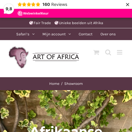
×
160
Reviews
9,8
Ga
Fair Trade
Unieke beelden uit Afrika
naar
Safari’s
Mijn account
Contact
Over ons
inhoud
Home
Showroom
Afrikaanse