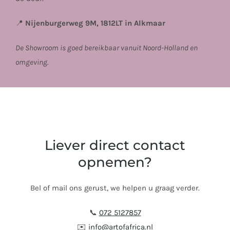
📍
Nijenburgerweg 9M, 1812LT in Alkmaar
De Showroom is goed bereikbaar vanuit Noord-Holland en
omgeving.
Liever direct contact
opnemen?
Bel of mail ons gerust, we helpen u graag verder.
📞
072 5127857
✉️
info@artofafrica.nl