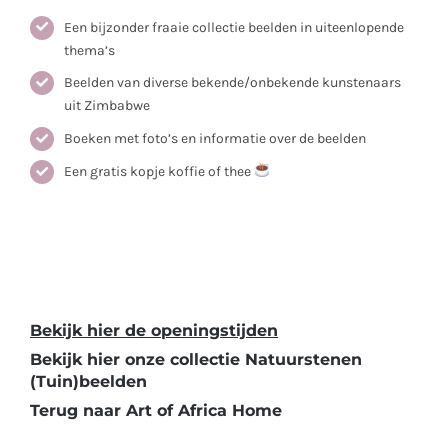
Een bijzonder fraaie collectie beelden in uiteenlopende
thema’s
Beelden van diverse bekende/onbekende kunstenaars
uit Zimbabwe
Boeken met foto’s en informatie over de beelden
Een gratis kopje koffie of thee
Plan uw bezoek, toegang is gratis! Exposities van 2026
in Showroom Art of Africa,
Iedere zaterdag vanaf 4 april t/m 26 september 2026.
Geopend tussen 11.00 – 16.00 uur.
Bekijk hier de openingstijden
Bekijk hier onze collectie Natuurstenen
(Tuin)beelden
Terug naar Art of Africa Home