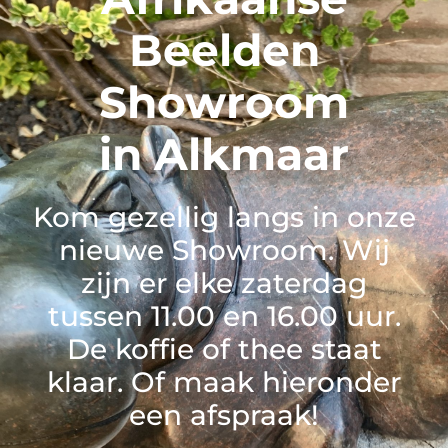
Beelden
Showroom
in Alkmaar
Kom gezellig langs in onze
nieuwe Showroom. Wij
zijn er elke zaterdag
tussen 11.00 en 16.00 uur.
De koffie of thee staat
klaar. Of maak hieronder
een afspraak!