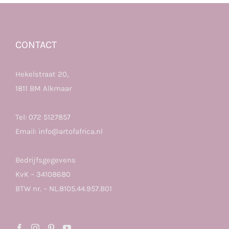
CONTACT
Hekelstraat 20,
1811 BM Alkmaar
Tel:
072 5127857
Email:
info@artofafrica.nl
Bedrijfsgegevens
KvK – 34108680
BTW nr. – NL.8105.44.957.B01