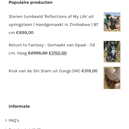
Populaire producten
Stenen tuinbeeld 'Reflections of My Life' uit
springsteen | Handgemaakt in Zimbabwe | 87
cm
€
899,00
Return to Fantasy - Gemaakt van Opaal - 112
Oorspronkelijke
Huidige
cm. Hoog
€
2995,00
€
1750,00
prijs
prijs
was:
is:
Kruk van de Shi Stam uit Congo DRC
€
319,00
€2995,00.
€1750,00.
Informate
FAQ’s