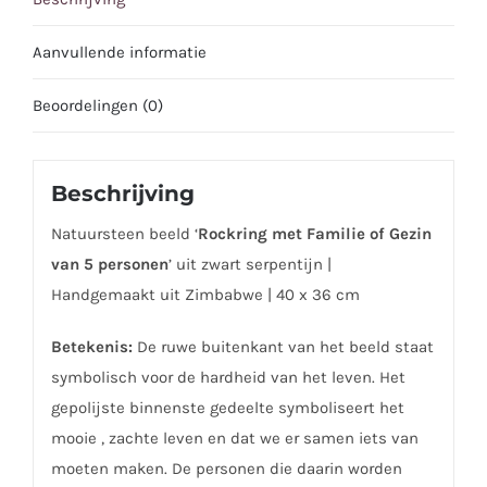
40
x
Aanvullende informatie
36
cm.
Beoordelingen (0)
aantal
Beschrijving
Natuursteen beeld ‘
Rockring met Familie of Gezin
van 5 personen
’ uit zwart serpentijn |
Handgemaakt uit Zimbabwe | 40 x 36 cm
Betekenis:
De ruwe buitenkant van het beeld staat
symbolisch voor de hardheid van het leven. Het
gepolijste binnenste gedeelte symboliseert het
mooie , zachte leven en dat we er samen iets van
moeten maken. De personen die daarin worden