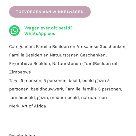
Stenen
beeld
TOEVOEGEN AAN WINKELWAGEN
–
Vragen over dit beeld?
Rockring
WhatsApp ons
|
Zwart
Categorieën:
Familie Beelden en Afrikaanse Geschenken
,
Serpentijn
Familie Beelden en Natuurstenen Geschenken
,
|
Figuratieve Beelden
,
Natuurstenen (Tuin)Beelden uit
Symbool
Zimbabwe
Gezin
Tags:
5 mensen
,
5 personen
,
beeld
,
beeld gezin 5
of
personen
,
beeldhouwwerk
,
Familie
,
familie 5 personen
,
Familie
familiebeeld
,
gezin
,
modern beeld
,
natuursteen
van
Merk:
Art of Africa
5
personen
|
Beschrijving