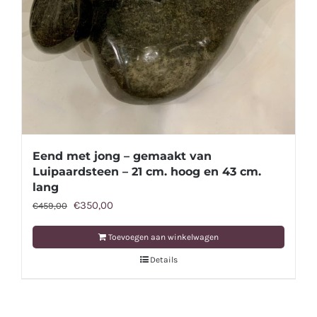
Eend met jong – gemaakt van
Luipaardsteen – 21 cm. hoog en 43 cm.
lang
Oorspronkelijke
Huidige
€
350,00
€
459,00
prijs
prijs
Toevoegen aan winkelwagen
was:
is:
Details
€459,00.
€350,00.