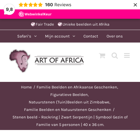
×
160
Reviews
9,8
Ga
Fair Trade
Unieke beelden uit Afrika
naar
Safari’s
Mijn account
Contact
Over ons
inhoud
Home
Familie Beelden en Afrikaanse Geschenken
Figuratieve Beelden
Natuurstenen (Tuin)Beelden uit Zimbabwe
Familie Beelden en Natuurstenen Geschenken
Stenen beeld – Rockring | Zwart Serpentijn | Symbool Gezin of
Familie van 5 personen | 40 x 36 cm.