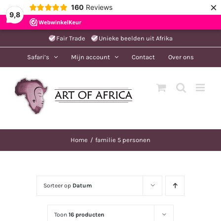
×
160
Reviews
9,8
Ga
Fair Trade
Unieke beelden uit Afrika
naar
Safari’s
Mijn account
Contact
Over ons
inhoud
Home
familie 5 personen
Sorteer op
Datum
Toon
16 producten