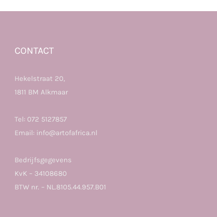
CONTACT
Hekelstraat 20,
1811 BM Alkmaar
Tel:
072 5127857
Email:
info@artofafrica.nl
Bedrijfsgegevens
KvK – 34108680
BTW nr. – NL.8105.44.957.B01