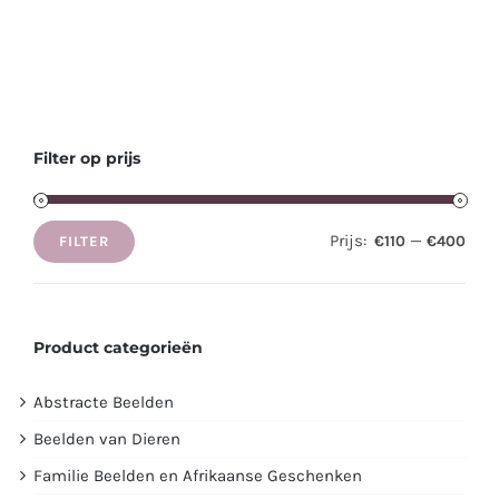
Filter op prijs
Prijs:
—
€110
€400
FILTER
Min.
Max.
prijs
prijs
Product categorieën
Abstracte Beelden
Beelden van Dieren
Familie Beelden en Afrikaanse Geschenken