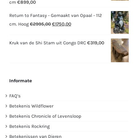
cm
€
899,00
Return to Fantasy - Gemaakt van Opaal - 112
Oorspronkelijke
Huidige
cm. Hoog
€
2995,00
€
1750,00
prijs
prijs
was:
is:
Kruk van de Shi Stam uit Congo DRC
€
319,00
€2995,00.
€1750,00.
Informate
FAQ’s
Betekenis Wildflower
Betekenis Chronicle of Levensloop
Betekenis Rockring
Betekenissen van Dieren