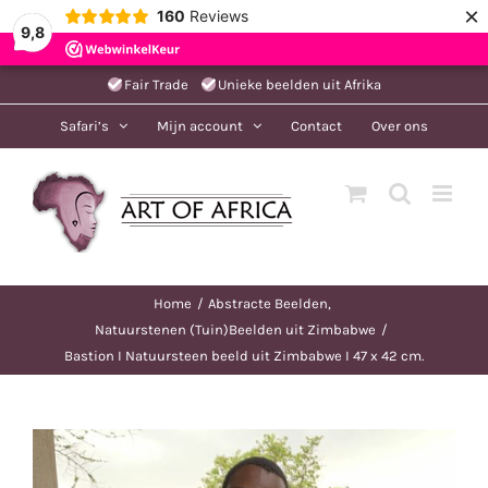
×
160
Reviews
9,8
Ga
Fair Trade
Unieke beelden uit Afrika
naar
Safari’s
Mijn account
Contact
Over ons
inhoud
Home
Abstracte Beelden
Natuurstenen (Tuin)Beelden uit Zimbabwe
Bastion I Natuursteen beeld uit Zimbabwe I 47 x 42 cm.