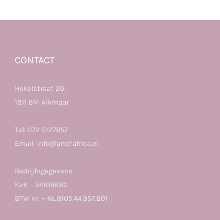
CONTACT
Hekelstraat 20,
1811 BM Alkmaar
Tel:
072 5127857
Email:
info@artofafrica.nl
Bedrijfsgegevens
KvK – 34108680
BTW nr. – NL.8105.44.957.B01