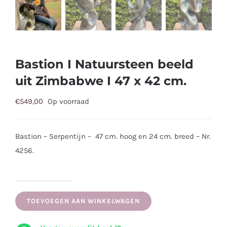
Bastion I Natuursteen beeld
uit Zimbabwe I 47 x 42 cm.
€
549,00
Op voorraad
Bastion – Serpentijn – 47 cm. hoog en 24 cm. breed – Nr.
4256.
Bastion
I
TOEVOEGEN AAN WINKELWAGEN
Natuursteen