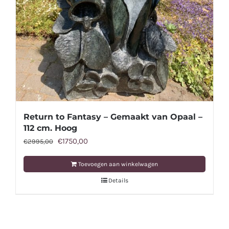
Return to Fantasy – Gemaakt van Opaal –
112 cm. Hoog
Oorspronkelijke
Huidige
€
1750,00
€
2995,00
prijs
prijs
Toevoegen aan winkelwagen
was:
is:
Details
€2995,00.
€1750,00.