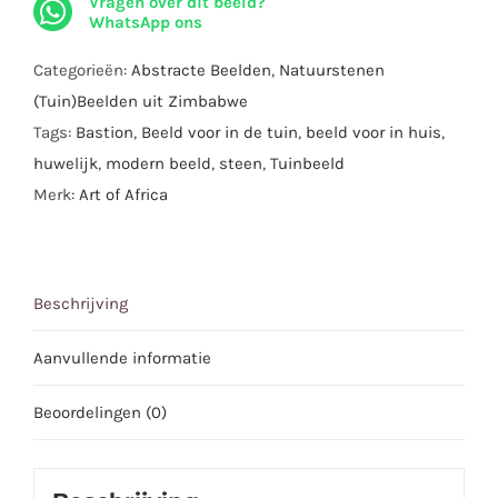
Vragen over dit beeld?
beeld
WhatsApp ons
uit
Zimbabwe
Categorieën:
Abstracte Beelden
,
Natuurstenen
I
(Tuin)Beelden uit Zimbabwe
47
Tags:
Bastion
,
Beeld voor in de tuin
,
beeld voor in huis
,
x
huwelijk
,
modern beeld
,
steen
,
Tuinbeeld
42
Merk:
Art of Africa
cm.
aantal
Beschrijving
Aanvullende informatie
Beoordelingen (0)