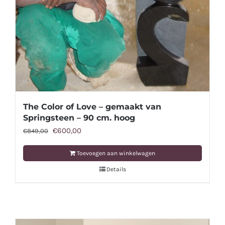
The Color of Love – gemaakt van
Springsteen – 90 cm. hoog
Oorspronkelijke
Huidige
€
600,00
€
849,00
prijs
prijs
Toevoegen aan winkelwagen
was:
is:
Details
€849,00.
€600,00.