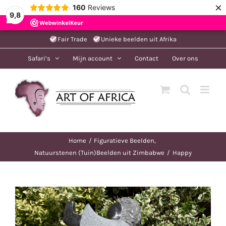
×
160
Reviews
9,8
Ga
Fair Trade
Unieke beelden uit Afrika
naar
Safari’s
Mijn account
Contact
Over ons
inhoud
Home
Figuratieve Beelden
Natuurstenen (Tuin)Beelden uit Zimbabwe
Happy