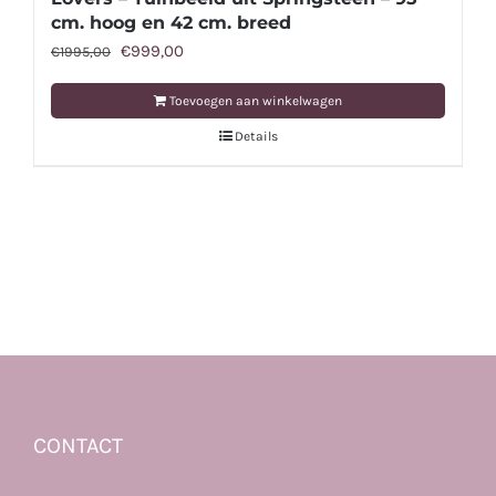
cm. hoog en 42 cm. breed
Oorspronkelijke
Huidige
€
999,00
€
1995,00
prijs
prijs
Toevoegen aan winkelwagen
was:
is:
Details
€1995,00.
€999,00.
CONTACT