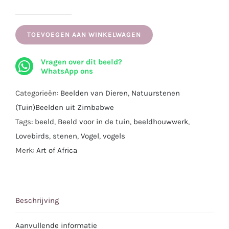
Natuursteen
beeld
TOEVOEGEN AAN WINKELWAGEN
“Lovebirds”
Vragen over dit beeld?
uit
WhatsApp ons
Springsteen
|
Categorieën:
Beelden van Dieren
,
Natuurstenen
Handgemaakt
(Tuin)Beelden uit Zimbabwe
in
Tags:
beeld
,
Beeld voor in de tuin
,
beeldhouwwerk
,
Zimbabwe
Lovebirds
,
stenen
,
Vogel
,
vogels
|
Merk:
Art of Africa
103
x
38
Beschrijving
cm
aantal
Aanvullende informatie