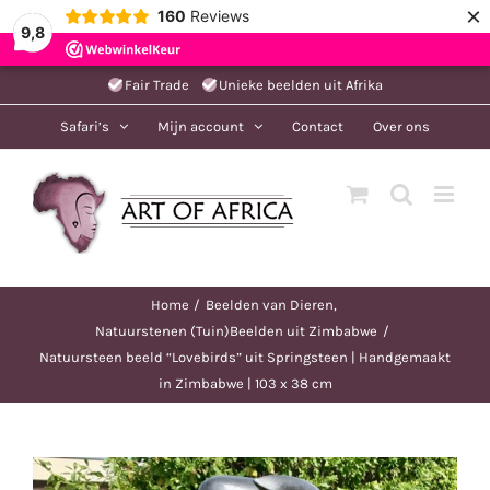
×
160
Reviews
9,8
Ga
Fair Trade
Unieke beelden uit Afrika
naar
Safari’s
Mijn account
Contact
Over ons
inhoud
Home
Beelden van Dieren
Natuurstenen (Tuin)Beelden uit Zimbabwe
Natuursteen beeld “Lovebirds” uit Springsteen | Handgemaakt
in Zimbabwe | 103 x 38 cm