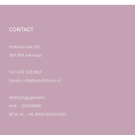
CONTACT
Hekelstraat 20,
1811 BM Alkmaar
Tel:
072 5127857
Email:
info@artofafrica.nl
Bedrijfsgegevens
KvK – 34108680
BTW nr. – NL.8105.44.957.B01