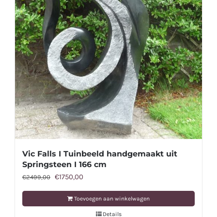
Vic Falls I Tuinbeeld handgemaakt uit
Springsteen I 166 cm
Oorspronkelijke
Huidige
€
1750,00
€
2499,00
prijs
prijs
Toevoegen aan winkelwagen
was:
is:
Details
€2499,00.
€1750,00.