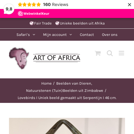
×
160
Reviews
9,8
Ga
Fair Trade
Unieke beelden uit Afrika
naar
Safari’s
Mijn account
Contact
Over ons
inhoud
Home
Beelden van Dieren
Natuurstenen (Tuin)Beelden uit Zimbabwe
Lovebirds I Uniek beeld gemaakt uit Serpentijn I 46 cm.