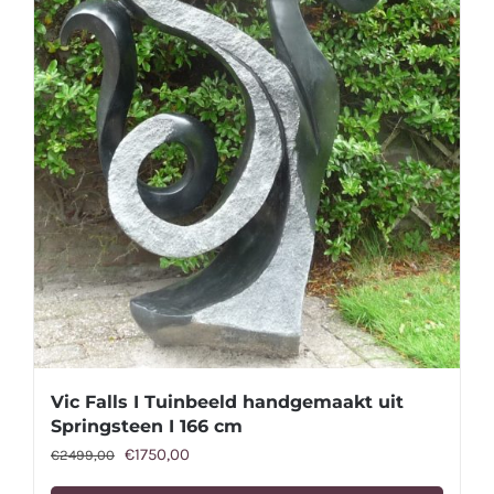
Vic Falls I Tuinbeeld handgemaakt uit
Springsteen I 166 cm
Oorspronkelijke
Huidige
€
1750,00
€
2499,00
prijs
prijs