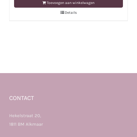
Toevoegen aan winkelwagen
was:
is:
Details
€2499,00.
€1750,00.
CONTACT
Hekelstraat 20,
1811 BM Alkmaar