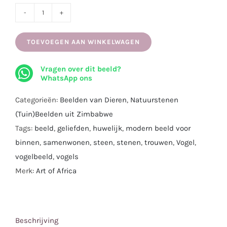
Lovebirds
I
TOEVOEGEN AAN WINKELWAGEN
Uniek
beeld
Vragen over dit beeld?
gemaakt
WhatsApp ons
uit
Categorieën:
Beelden van Dieren
,
Natuurstenen
Serpentijn
(Tuin)Beelden uit Zimbabwe
I
Tags:
beeld
,
geliefden
,
huwelijk
,
modern beeld voor
46
binnen
,
samenwonen
,
steen
,
stenen
,
trouwen
,
Vogel
,
cm.
vogelbeeld
,
vogels
aantal
Merk:
Art of Africa
Beschrijving