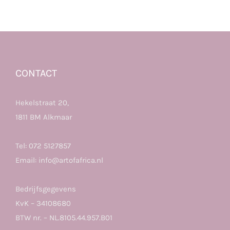
CONTACT
Hekelstraat 20,
1811 BM Alkmaar
Tel:
072 5127857
Email:
info@artofafrica.nl
Bedrijfsgegevens
KvK – 34108680
BTW nr. – NL.8105.44.957.B01