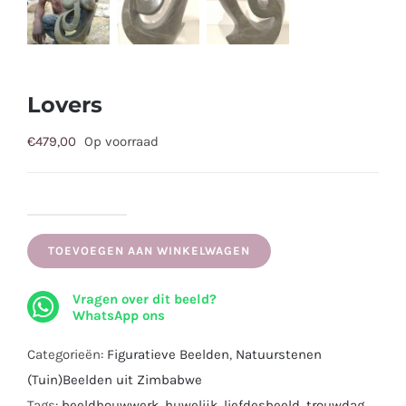
Lovers
€
479,00
Op voorraad
Lovers
aantal
TOEVOEGEN AAN WINKELWAGEN
Vragen over dit beeld?
WhatsApp ons
Categorieën:
Figuratieve Beelden
,
Natuurstenen
(Tuin)Beelden uit Zimbabwe
Tags:
beeldhouwwerk
,
huwelijk
,
liefdesbeeld
,
trouwdag
,