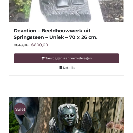
Devotion – Beeldhouwwerk uit
Springsteen – Uniek – 70 x 26 cm.
Oorspronkelijke
Huidige
€
600,00
€
849,00
prijs
prijs
Toevoegen aan winkelwagen
was:
is:
Details
€849,00.
€600,00.
Sale!