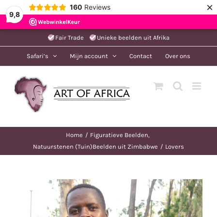
×
160
Reviews
9,8
Ga
Fair Trade
Unieke beelden uit Afrika
naar
Safari’s
Mijn account
Contact
Over ons
inhoud
Home
Figuratieve Beelden
Natuurstenen (Tuin)Beelden uit Zimbabwe
Lovers