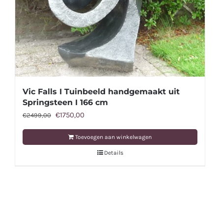
Vic Falls I Tuinbeeld handgemaakt uit
Springsteen I 166 cm
Oorspronkelijke
Huidige
€
1750,00
€
2499,00
prijs
prijs
Toevoegen aan winkelwagen
was:
is:
Details
€2499,00.
€1750,00.