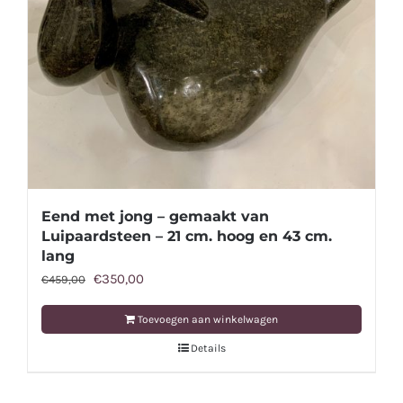
Eend met jong – gemaakt van
Luipaardsteen – 21 cm. hoog en 43 cm.
lang
Oorspronkelijke
Huidige
€
350,00
€
459,00
prijs
prijs
Toevoegen aan winkelwagen
was:
is:
Details
€459,00.
€350,00.