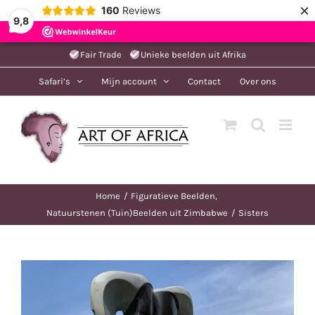
×
160
Reviews
9,8
Ga
Fair Trade
Unieke beelden uit Afrika
naar
Safari’s
Mijn account
Contact
Over ons
inhoud
Home
Figuratieve Beelden
Natuurstenen (Tuin)Beelden uit Zimbabwe
Sisters