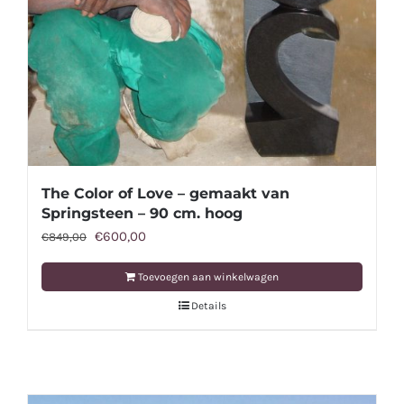
The Color of Love – gemaakt van
Springsteen – 90 cm. hoog
Oorspronkelijke
Huidige
€
600,00
€
849,00
prijs
prijs
Toevoegen aan winkelwagen
was:
is:
Details
€849,00.
€600,00.