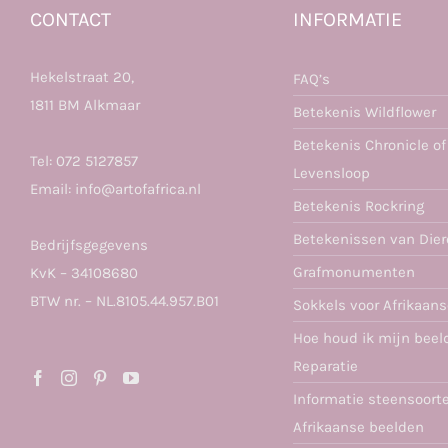
CONTACT
INFORMATIE
Hekelstraat 20,
FAQ’s
1811 BM Alkmaar
Betekenis Wildflower
Betekenis Chronicle of
Tel:
072 5127857
Levensloop
Email:
info@artofafrica.nl
Betekenis Rockring
Betekenissen van Die
Bedrijfsgegevens
Grafmonumenten
KvK – 34108680
BTW nr. – NL.8105.44.957.B01
Sokkels voor Afrikaan
Hoe houd ik mijn beel
Reparatie
Informatie steensoort
Afrikaanse beelden