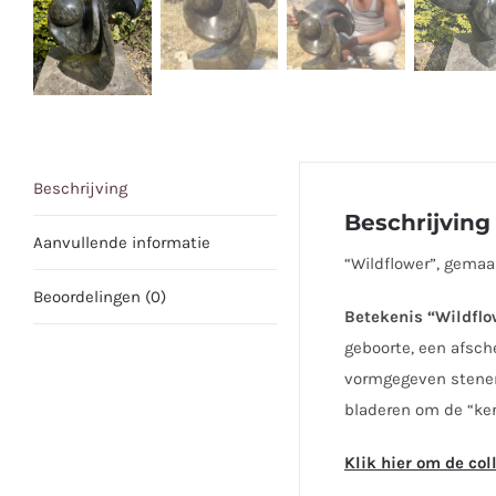
Beschrijving
Beschrijving
Aanvullende informatie
“Wildflower”, gemaak
Beoordelingen (0)
Betekenis “Wildflo
geboorte, een afsch
vormgegeven stenen 
bladeren om de “ke
Klik hier om de col