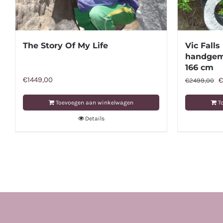
The Story Of My Life
Vic Falls
handgema
166 cm
€
1449,00
O
€
€
2499,00
p
Toevoegen aan winkelwagen
T
w
Details
€