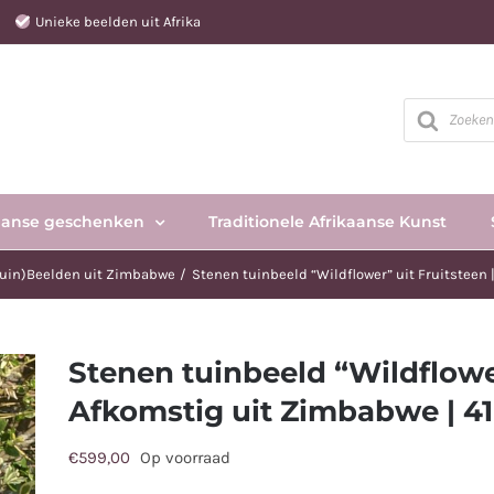
e
Unieke beelden uit Afrika
Producten
zoeken
aanse geschenken
Traditionele Afrikaanse Kunst
uin)Beelden uit Zimbabwe
Stenen tuinbeeld “Wildflower” uit Fruitsteen 
Stenen tuinbeeld “Wildflower
Afkomstig uit Zimbabwe | 41
€
599,00
Op voorraad