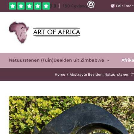
Ga
Fair Trad
naar
inhoud
Natuurstenen (Tuin)Beelden uit Zimbabwe
Afrik
Home
Abstracte Beelden
Natuurstenen (T