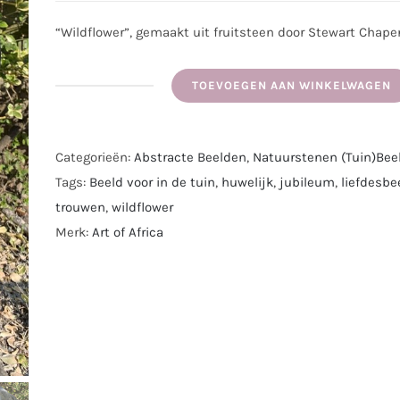
“Wildflower”, gemaakt uit fruitsteen door Stewart Chapen
TOEVOEGEN AAN WINKELWAGEN
Stenen
tuinbeeld
“Wildflower”
Categorieën:
Abstracte Beelden
,
Natuurstenen (Tuin)Bee
uit
Tags:
Beeld voor in de tuin
,
huwelijk
,
jubileum
,
liefdesbe
Fruitsteen
trouwen
,
wildflower
|
Merk:
Art of Africa
Uniek
|
Afkomstig
uit
Zimbabwe
|
41