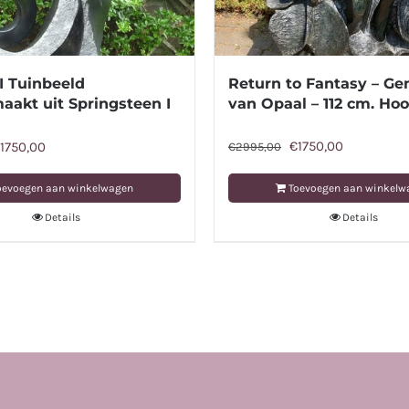
 I Tuinbeeld
Return to Fantasy – G
akt uit Springsteen I
van Opaal – 112 cm. Ho
Oorspronkelijke
Huidige
orspronkelijke
Huidige
€
1750,00
1750,00
€
2995,00
prijs
prijs
rijs
prijs
oevoegen aan winkelwagen
Toevoegen aan winkelw
was:
is:
as:
is:
Details
Details
€2995,00.
€1750,00.
2499,00.
€1750,00.