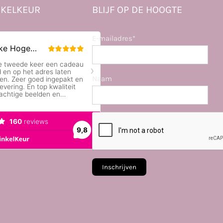
KELKEUR
BLIJF OP DE HOOGTE
E-mailadres*
Naam