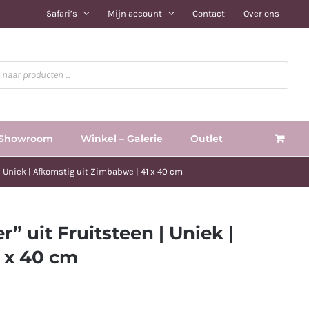
Safari’s
Mijn account
Contact
Over ons
Showroom
Winkel – Galerie
Outlet
| Uniek | Afkomstig uit Zimbabwe | 41 x 40 cm
” uit Fruitsteen | Uniek |
 x 40 cm