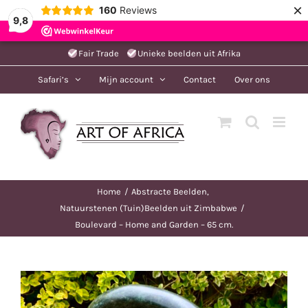
×
160
Reviews
9,8
Ga
Fair Trade
Unieke beelden uit Afrika
naar
Safari’s
Mijn account
Contact
Over ons
inhoud
Home
Abstracte Beelden
Natuurstenen (Tuin)Beelden uit Zimbabwe
Boulevard – Home and Garden – 65 cm.