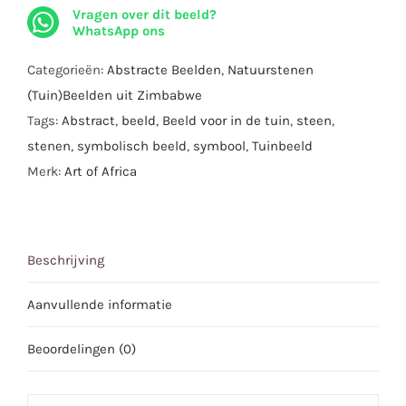
Vragen over dit beeld?
and
WhatsApp ons
Garden
-
Categorieën:
Abstracte Beelden
,
Natuurstenen
65
(Tuin)Beelden uit Zimbabwe
cm.
Tags:
Abstract
,
beeld
,
Beeld voor in de tuin
,
steen
,
aantal
stenen
,
symbolisch beeld
,
symbool
,
Tuinbeeld
Merk:
Art of Africa
Beschrijving
Aanvullende informatie
Beoordelingen (0)