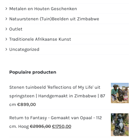
Metalen en Houten Geschenken
Natuurstenen (Tuin)Beelden uit Zimbabwe
Outlet
Traditionele Afrikaanse Kunst
Uncategorized
Populaire producten
Stenen tuinbeeld 'Reflections of My Life' uit
springsteen | Handgemaakt in Zimbabwe | 87
cm
€
899,00
Return to Fantasy - Gemaakt van Opaal - 112
Oorspronkelijke
Huidige
cm. Hoog
€
2995,00
€
1750,00
prijs
prijs