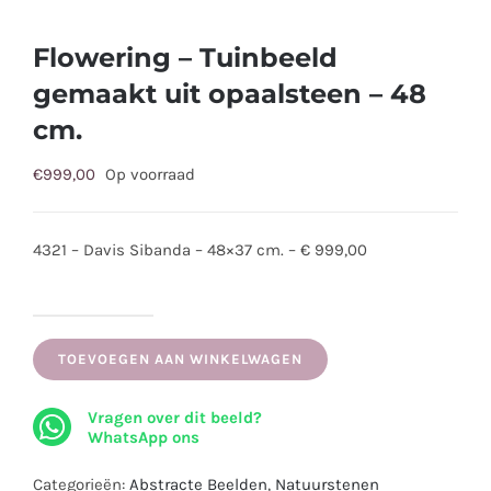
Flowering – Tuinbeeld
gemaakt uit opaalsteen – 48
cm.
€
999,00
Op voorraad
4321 – Davis Sibanda – 48×37 cm. – € 999,00
Flowering
-
TOEVOEGEN AAN WINKELWAGEN
Tuinbeeld
Vragen over dit beeld?
gemaakt
WhatsApp ons
uit
opaalsteen
Categorieën:
Abstracte Beelden
,
Natuurstenen