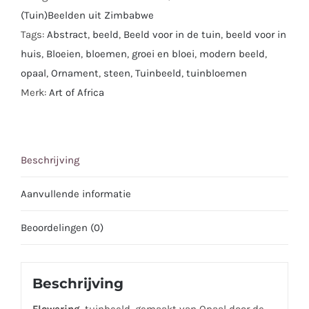
-
(Tuin)Beelden uit Zimbabwe
48
Tags:
Abstract
,
beeld
,
Beeld voor in de tuin
,
beeld voor in
cm.
huis
,
Bloeien
,
bloemen
,
groei en bloei
,
modern beeld
,
aantal
opaal
,
Ornament
,
steen
,
Tuinbeeld
,
tuinbloemen
Merk:
Art of Africa
Beschrijving
Aanvullende informatie
Beoordelingen (0)
Beschrijving
Flowering
, tuinbeeld, gemaakt van Opaal door de