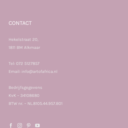
CONTACT
Hekelstraat 20,
1811 BM Alkmaar
Tel:
072 5127857
Email:
info@artofafrica.nl
Bedrijfsgegevens
KvK – 34108680
BTW nr. – NL.8105.44.957.B01