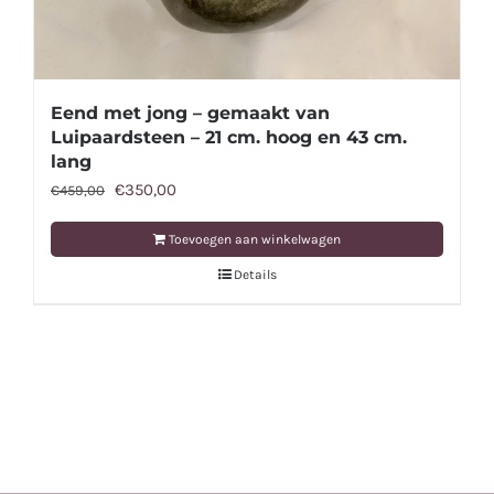
Eend met jong – gemaakt van
Luipaardsteen – 21 cm. hoog en 43 cm.
lang
Oorspronkelijke
Huidige
€
350,00
€
459,00
prijs
prijs
Toevoegen aan winkelwagen
was:
is:
Details
€459,00.
€350,00.