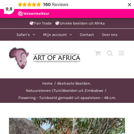
×
160
Reviews
9,8
Ga
Fair Trade
Unieke beelden uit Afrika
naar
Safari’s
Mijn account
Contact
Over ons
inhoud
Home
Abstracte Beelden
Natuurstenen (Tuin)Beelden uit Zimbabwe
Flowering – Tuinbeeld gemaakt uit opaalsteen – 48 cm.