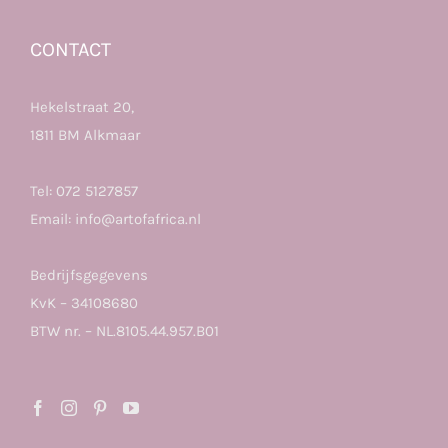
CONTACT
Hekelstraat 20,
1811 BM Alkmaar
Tel:
072 5127857
Email:
info@artofafrica.nl
Bedrijfsgegevens
KvK – 34108680
BTW nr. – NL.8105.44.957.B01