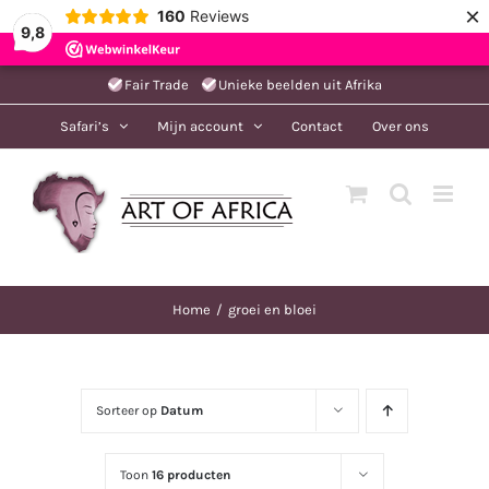
×
160
Reviews
9,8
Ga
Fair Trade
Unieke beelden uit Afrika
naar
Safari’s
Mijn account
Contact
Over ons
inhoud
Home
groei en bloei
Sorteer op
Datum
Toon
16 producten