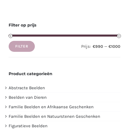
Filter op prijs
Prijs:
—
€990
€1000
FILTER
Min.
Max.
prijs
prijs
Product categorieën
Abstracte Beelden
Beelden van Dieren
Familie Beelden en Afrikaanse Geschenken
Familie Beelden en Natuurstenen Geschenken
Figuratieve Beelden