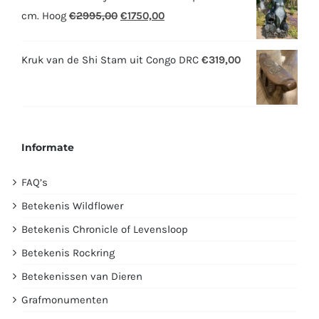
Oorspronkelijke
Huidige
cm. Hoog
€
2995,00
€
1750,00
prijs
prijs
was:
is:
Kruk van de Shi Stam uit Congo DRC
€
319,00
€2995,00.
€1750,00.
Informate
FAQ’s
Betekenis Wildflower
Betekenis Chronicle of Levensloop
Betekenis Rockring
Betekenissen van Dieren
Grafmonumenten