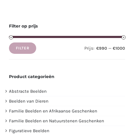
Filter op prijs
Prijs:
—
€990
€1000
FILTER
Min.
Max.
prijs
prijs
Product categorieën
Abstracte Beelden
Beelden van Dieren
Familie Beelden en Afrikaanse Geschenken
Familie Beelden en Natuurstenen Geschenken
Figuratieve Beelden