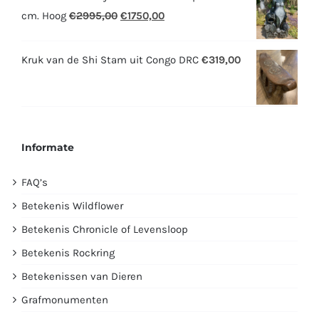
Oorspronkelijke
Huidige
cm. Hoog
€
2995,00
€
1750,00
prijs
prijs
was:
is:
Kruk van de Shi Stam uit Congo DRC
€
319,00
€2995,00.
€1750,00.
Informate
FAQ’s
Betekenis Wildflower
Betekenis Chronicle of Levensloop
Betekenis Rockring
Betekenissen van Dieren
Grafmonumenten