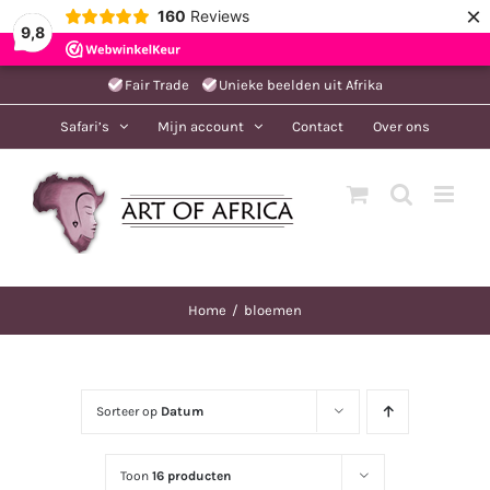
×
160
Reviews
9,8
Ga
Fair Trade
Unieke beelden uit Afrika
naar
Safari’s
Mijn account
Contact
Over ons
inhoud
Home
bloemen
Sorteer op
Datum
Toon
16 producten