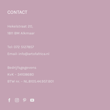
CONTACT
Hekelstraat 20,
1811 BM Alkmaar
Tel:
072 5127857
Email:
info@artofafrica.nl
Bedrijfsgegevens
KvK – 34108680
BTW nr. – NL.8105.44.957.B01