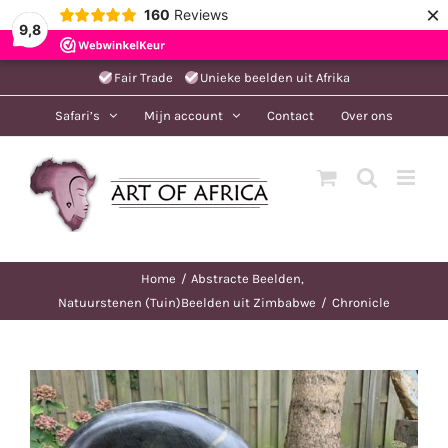
×
160
Reviews
9,8
Ga
Fair Trade
Unieke beelden uit Afrika
naar
Safari’s
Mijn account
Contact
Over ons
inhoud
Home
Abstracte Beelden
Natuurstenen (Tuin)Beelden uit Zimbabwe
Chronicle