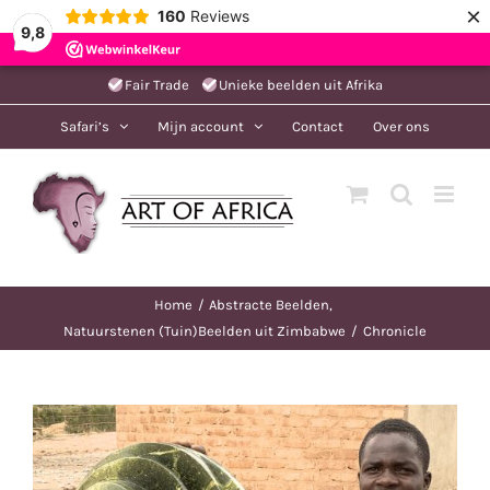
×
160
Reviews
9,8
Ga
Fair Trade
Unieke beelden uit Afrika
naar
Safari’s
Mijn account
Contact
Over ons
inhoud
Home
Abstracte Beelden
Natuurstenen (Tuin)Beelden uit Zimbabwe
Chronicle