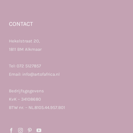
CONTACT
Hekelstraat 20,
1811 BM Alkmaar
Tel:
072 5127857
Email:
info@artofafrica.nl
Bedrijfsgegevens
KvK – 34108680
BTW nr. – NL.8105.44.957.B01