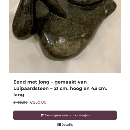
Eend met jong – gemaakt van
Luipaardsteen – 21 cm. hoog en 43 cm.
lang
Oorspronkelijke
Huidige
€
350,00
€
459,00
prijs
prijs
Toevoegen aan winkelwagen
was:
is:
Details
€459,00.
€350,00.