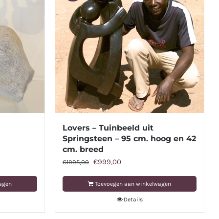
Lovers – Tuinbeeld uit
Springsteen – 95 cm. hoog en 42
cm. breed
Oorspronkelijke
Huidige
€
999,00
€
1995,00
prijs
prijs
agen
Toevoegen aan winkelwagen
was:
is:
Details
€1995,00.
€999,00.