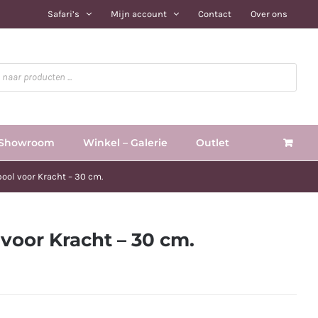
Safari’s
Mijn account
Contact
Over ons
Showroom
Winkel – Galerie
Outlet
ool voor Kracht – 30 cm.
voor Kracht – 30 cm.