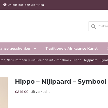
e
Unieke beelden uit Afrika
Producten
zoeken
aanse geschenken
Traditionele Afrikaanse Kunst
eren
Natuurstenen (Tuin)Beelden uit Zimbabwe
Hippo – Nijlpaard – Symb
Hippo – Nijlpaard – Symbool 
€
249,00
Uitverkocht