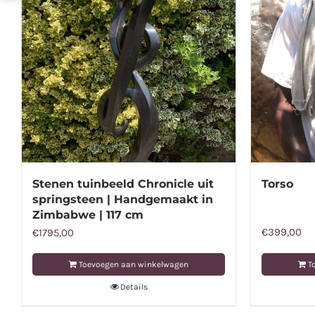
Stenen tuinbeeld Chronicle uit
Torso
springsteen | Handgemaakt in
Zimbabwe | 117 cm
€
399,00
€
1795,00
Toevoegen aan winkelwagen
T
Details