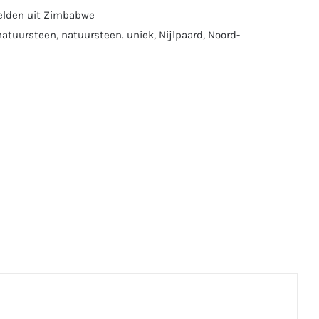
elden uit Zimbabwe
natuursteen
,
natuursteen. uniek
,
Nijlpaard
,
Noord-