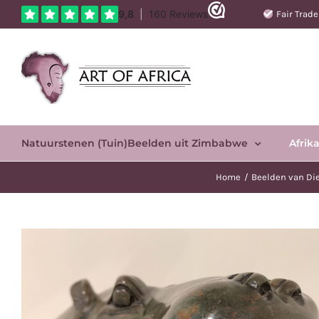
Ga
Fair Trad
naar
inhoud
Natuurstenen (Tuin)Beelden uit Zimbabwe
Afrik
Home
Beelden van Di