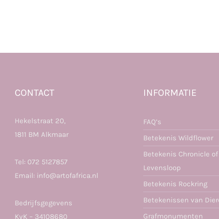
CONTACT
INFORMATIE
Hekelstraat 20,
FAQ’s
1811 BM Alkmaar
Betekenis Wildflower
Betekenis Chronicle of
Tel:
072 5127857
Levensloop
Email:
info@artofafrica.nl
Betekenis Rockring
Betekenissen van Die
Bedrijfsgegevens
Grafmonumenten
KvK – 34108680