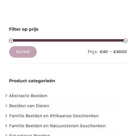
Filter op prijs
Prijs:
—
€40
€4000
FILTER
Min.
Max.
prijs
prijs
Product categorieën
Abstracte Beelden
Beelden van Dieren
Familie Beelden en Afrikaanse Geschenken
Familie Beelden en Natuurstenen Geschenken
Figuratieve Beelden