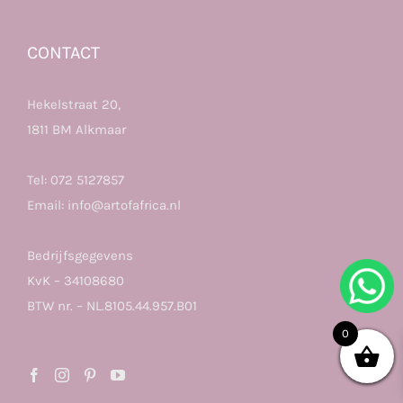
CONTACT
Hekelstraat 20,
1811 BM Alkmaar
Tel:
072 5127857
Email:
info@artofafrica.nl
Bedrijfsgegevens
KvK – 34108680
BTW nr. – NL.8105.44.957.B01
0