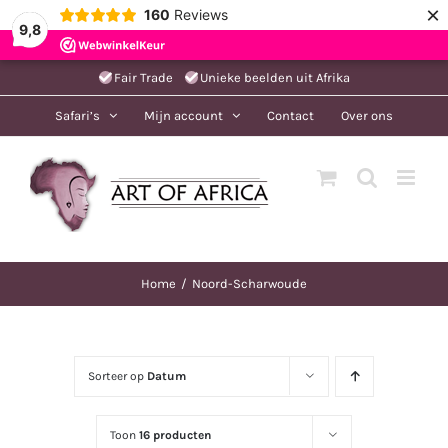
×
160
Reviews
9,8
Ga
Fair Trade
Unieke beelden uit Afrika
naar
Safari’s
Mijn account
Contact
Over ons
inhoud
Home
Noord-Scharwoude
Sorteer op
Datum
Toon
16 producten