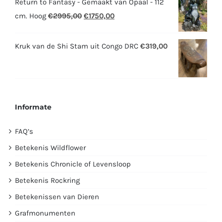
Return to Fantasy - Gemaakt van Opaal - 112
Oorspronkelijke
Huidige
cm. Hoog
€
2995,00
€
1750,00
prijs
prijs
was:
is:
Kruk van de Shi Stam uit Congo DRC
€
319,00
€2995,00.
€1750,00.
Informate
FAQ’s
Betekenis Wildflower
Betekenis Chronicle of Levensloop
Betekenis Rockring
Betekenissen van Dieren
Grafmonumenten