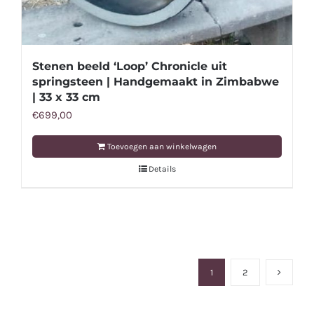
Stenen beeld ‘Loop’ Chronicle uit
springsteen | Handgemaakt in Zimbabwe
| 33 x 33 cm
€
699,00
Toevoegen aan winkelwagen
Details
1
2