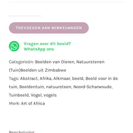
Stenen
tuinbeeld
TOEVOEGEN AAN WINKELWAGEN
'Drie
Vragen over dit beeld?
abstracte
WhatsApp ons
vogels'
uit
Categorieën:
Beelden van Dieren
,
Natuurstenen
springsteen
(Tuin)Beelden uit Zimbabwe
|
Tags:
Abstract
,
Afrika
,
Alkmaar
,
beeld
,
Beeld voor in de
Handgemaakt
tuin
,
Beeldentuin
,
natuursteen
,
Noord-Scharwoude
,
in
Tuinbeeld
,
Vogel
,
vogels
Zimbabwe
Merk:
Art of Africa
|
77
x
Beschrijving