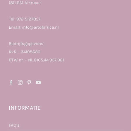
1811 BM Alkmaar
Tel:
072 5127857
Email:
info@artofafrica.nl
Bedrijfsgegevens
KvK – 34108680
BTW nr. – NL.8105.44.957.B01
INFORMATIE
FAQ’s