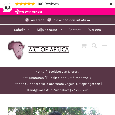
×
160
Reviews
9,8
Ga
Fair Trade
Unieke beelden uit Afrika
naar
Safari’s
Mijn account
Contact
Over ons
inhoud
Home
Beelden van Dieren
Natuurstenen (Tuin)Beelden uit Zimbabwe
Stenen tuinbeeld ‘Drie abstracte vogels’ uit springsteen |
Handgemaakt in Zimbabwe | 77 x 33 cm