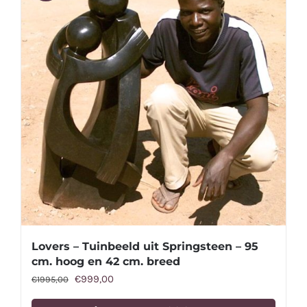
Lovers – Tuinbeeld uit Springsteen – 95
cm. hoog en 42 cm. breed
Oorspronkelijke
Huidige
€
999,00
€
1995,00
prijs
prijs