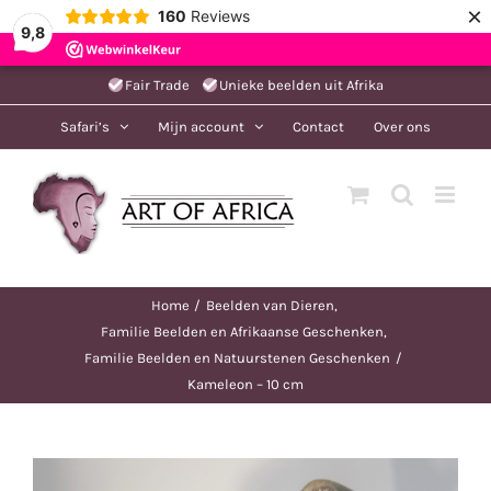
×
160
Reviews
9,8
Ga
Fair Trade
Unieke beelden uit Afrika
naar
Safari’s
Mijn account
Contact
Over ons
inhoud
Home
Beelden van Dieren
Familie Beelden en Afrikaanse Geschenken
Familie Beelden en Natuurstenen Geschenken
Kameleon – 10 cm