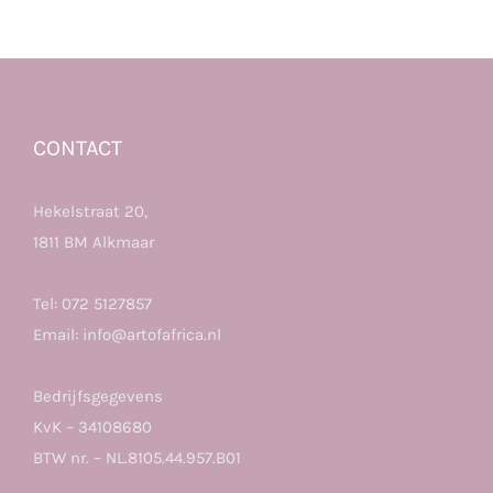
CONTACT
Hekelstraat 20,
1811 BM Alkmaar
Tel:
072 5127857
Email:
info@artofafrica.nl
Bedrijfsgegevens
KvK – 34108680
BTW nr. – NL.8105.44.957.B01