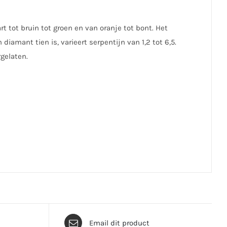
t tot bruin tot groen en van oranje tot bont. Het
iamant tien is, varieert serpentijn van 1,2 tot 6,5.
rgelaten.
Email dit product