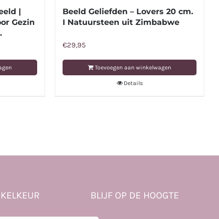
eld |
Beeld Geliefden – Lovers 20 cm.
oor Gezin
I Natuursteen uit Zimbabwe
.
€
29,95
agen
Toevoegen aan winkelwagen
Details
KELKEUR
BLIJF OP DE HOOGTE