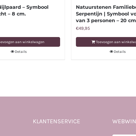
Nijlpaard – Symbool
Natuurstenen Familiebe
cht – 8 cm.
Serpentijn | Symbool v
van 3 personen – 20 cm
€
49,95
oevoegen aan winkelwagen
Toevoegen aan winkelw
Details
Details
KLANTENSERVICE
WEBWIN