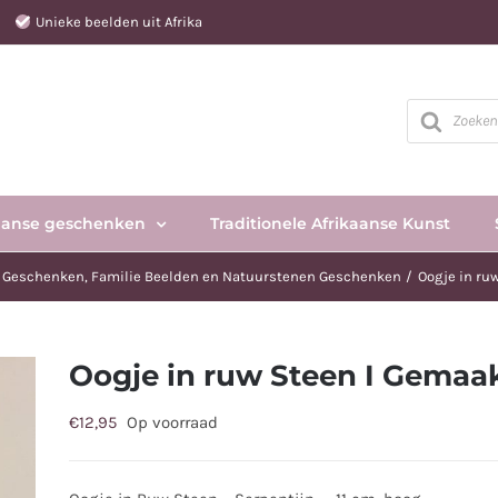
e
Unieke beelden uit Afrika
Producten
zoeken
aanse geschenken
Traditionele Afrikaanse Kunst
e Geschenken
Familie Beelden en Natuurstenen Geschenken
Oogje in ruw
Oogje in ruw Steen I Gemaakt
€
12,95
Op voorraad