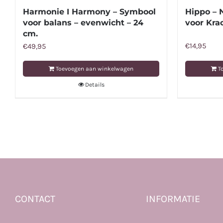
Harmonie I Harmony – Symbool
Hippo – 
voor balans – evenwicht – 24
voor Kra
cm.
€
14,95
€
49,95
Toevoegen aan winkelwagen
T
Details
CONTACT
INFORMATIE