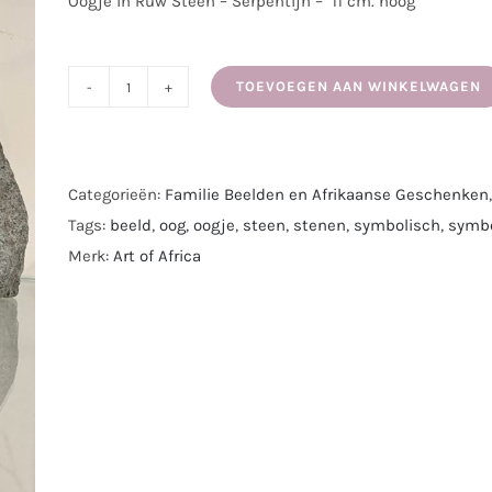
Oogje in Ruw Steen – Serpentijn – 11 cm. hoog
TOEVOEGEN AAN WINKELWAGEN
Oogje
in
ruw
Steen
Categorieën:
Familie Beelden en Afrikaanse Geschenken
I
Tags:
beeld
,
oog
,
oogje
,
steen
,
stenen
,
symbolisch
,
symb
Gemaakt
Merk:
Art of Africa
uit
Serpentijn
I
11
cm.
aantal