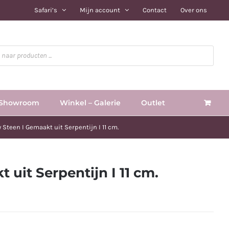
Safari’s
Mijn account
Contact
Over ons
Showroom
Winkel – Galerie
Outlet
 Steen I Gemaakt uit Serpentijn I 11 cm.
 uit Serpentijn I 11 cm.