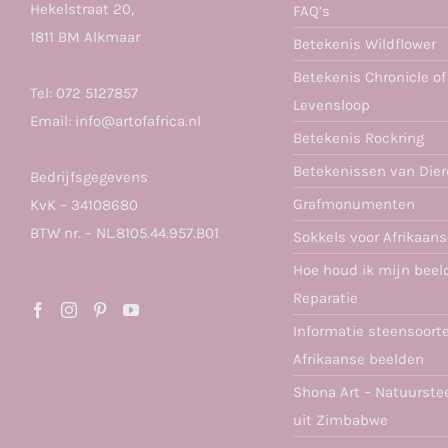
Hekelstraat 20,
FAQ’s
1811 BM Alkmaar
Betekenis Wildflower
Betekenis Chronicle of
Tel:
072 5127857
Levensloop
Email:
info@artofafrica.nl
Betekenis Rockring
Betekenissen van Die
Bedrijfsgegevens
Grafmonumenten
KvK – 34108680
BTW nr. – NL.8105.44.957.B01
Sokkels voor Afrikaan
Hoe houd ik mijn beel
Reparatie
Informatie steensoort
Afrikaanse beelden
Shona Art – Natuurste
uit Zimbabwe