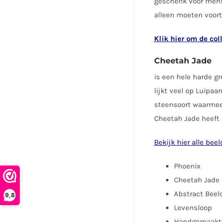
geschenk voor mens
alleen moeten voortz
Klik hier om de col
Cheetah Jade
is een hele harde 
lijkt veel op Luipaa
steensoort waarmee 
Cheetah Jade heeft e
Bekijk hier alle be
Phoenix
Cheetah Jade
Abstract Beel
9,8
Levensloop
Handgemaakt