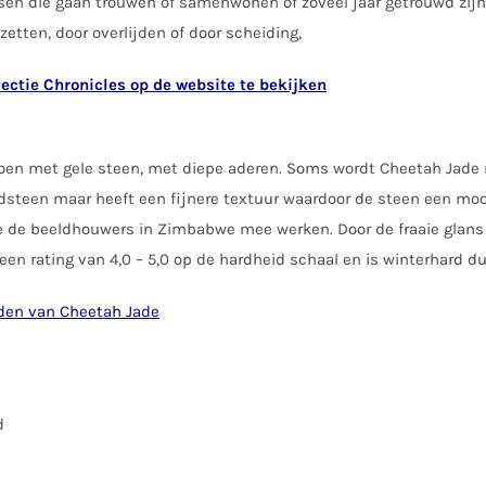
en die gaan trouwen of samenwonen of zoveel jaar getrouwd zijn
etten, door overlijden of door scheiding,
lectie Chronicles op de website te bekijken
groen met gele steen, met diepe aderen. Soms wordt Cheetah Jade
rdsteen maar heeft een fijnere textuur waardoor de steen een mooi
de beeldhouwers in Zimbabwe mee werken. Door de fraaie glans is
en rating van 4,0 – 5,0 op de hardheid schaal en is winterhard du
elden van Cheetah Jade
d