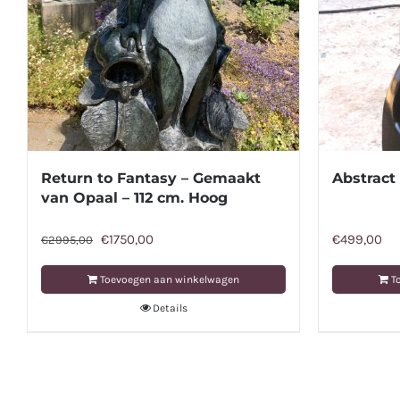
Return to Fantasy – Gemaakt
Abstract
van Opaal – 112 cm. Hoog
Oorspronkelijke
Huidige
€
1750,00
€
499,00
€
2995,00
prijs
prijs
Toevoegen aan winkelwagen
T
was:
is:
Details
€2995,00.
€1750,00.