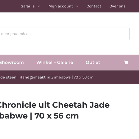
Safari’s
Mijn account
Contact
Over ons
Showroom
Winkel – Galerie
Outlet
Jade steen | Handgemaakt in Zimbabwe | 70 x 56 cm
Chronicle uit Cheetah Jade
babwe | 70 x 56 cm