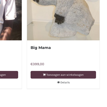
Big Mama
€
399,00
agen
Toevoegen aan winkelwagen
Details