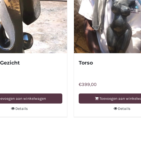
 Gezicht
Torso
€
399,00
oevoegen aan winkelwagen
Toevoegen aan winkelw
Details
Details