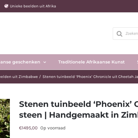
e
Unieke beelden uit Afrika
Producten
zoeken
aanse geschenken
Traditionele Afrikaanse Kunst
eelden uit Zimbabwe
Stenen tuinbeeld ‘Phoenix’ Chronicle uit Cheetah 
Stenen tuinbeeld ‘Phoenix’ 
steen | Handgemaakt in Zim
€
1495,00
Op voorraad