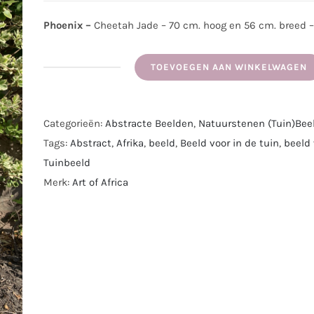
Phoenix –
Cheetah Jade – 70 cm. hoog en 56 cm. breed –
TOEVOEGEN AAN WINKELWAGEN
Stenen
tuinbeeld
'Phoenix'
Categorieën:
Abstracte Beelden
,
Natuurstenen (Tuin)Bee
Chronicle
Tags:
Abstract
,
Afrika
,
beeld
,
Beeld voor in de tuin
,
beeld 
uit
Tuinbeeld
Cheetah
Merk:
Art of Africa
Jade
steen
|
Handgemaakt
in
Zimbabwe
|