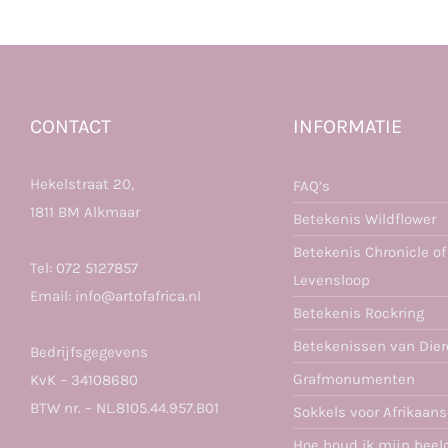
CONTACT
INFORMATIE
Hekelstraat 20,
FAQ’s
1811 BM Alkmaar
Betekenis Wildflower
Betekenis Chronicle of
Tel:
072 5127857
Levensloop
Email:
info@artofafrica.nl
Betekenis Rockring
Betekenissen van Die
Bedrijfsgegevens
Grafmonumenten
KvK – 34108680
BTW nr. – NL.8105.44.957.B01
Sokkels voor Afrikaan
Hoe houd ik mijn beel