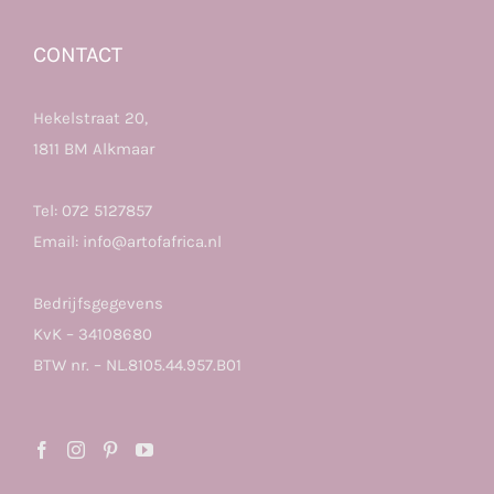
CONTACT
Hekelstraat 20,
1811 BM Alkmaar
Tel:
072 5127857
Email:
info@artofafrica.nl
Bedrijfsgegevens
KvK – 34108680
BTW nr. – NL.8105.44.957.B01