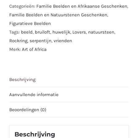
2
Categorieën:
Familie Beelden en Afrikaanse Geschenken
,
personen
Familie Beelden en Natuurstenen Geschenken
,
|
Figuratieve Beelden
Serpentijn
Tags:
beeld
,
bruiloft
,
huwelijk
,
Lovers
,
natuursteen
,
|
Rockring
,
serpentijn
,
vrienden
Symbool
Merk:
Art of Africa
voor
Geliefden
|
Beschrijving
26
cm.
Aanvullende informatie
aantal
Beoordelingen (0)
Beschrijving