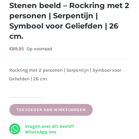
Stenen beeld – Rockring met 2
personen | Serpentijn |
Symbool voor Geliefden | 26
cm.
€
89,95
Op voorraad
Rockring met 2 personen | Serpentijn | Symbool voor
Geliefden | 26 cm.
Stenen
beeld
TOEVOEGEN AAN WINKELWAGEN
-
Vragen over dit beeld?
Rockring
WhatsApp ons
met