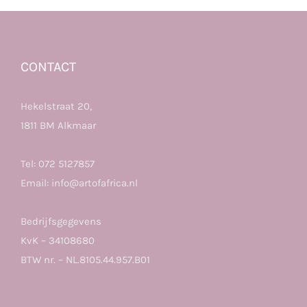
CONTACT
Hekelstraat 20,
1811 BM Alkmaar
Tel:
072 5127857
Email:
info@artofafrica.nl
Bedrijfsgegevens
KvK – 34108680
BTW nr. – NL.8105.44.957.B01