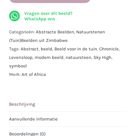
-
Vragen over dit beeld?
Abstract
WhatsApp ons
Beeld
-
Categorieën:
Abstracte Beelden
,
Natuurstenen
103
(Tuin)Beelden uit Zimbabwe
cm.
Tags:
Abstract
,
beeld
,
Beeld voor in de tuin
,
Chronicle
,
aantal
Levensloop
,
modern beeld
,
natuursteen
,
Sky High
,
symbool
Merk:
Art of Africa
Beschrijving
Aanvullende informatie
Beoordelingen (0)