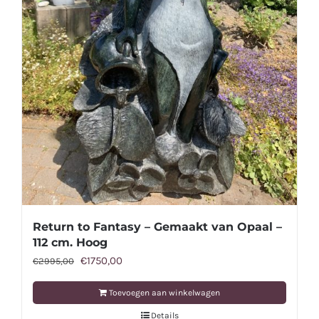
Return to Fantasy – Gemaakt van Opaal –
112 cm. Hoog
Oorspronkelijke
Huidige
€
1750,00
€
2995,00
prijs
prijs
Toevoegen aan winkelwagen
was:
is:
Details