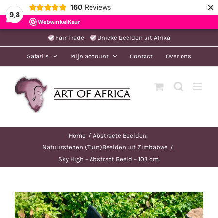
×
160
Reviews
9,8
Ga
Fair Trade
Unieke beelden uit Afrika
naar
Safari’s
Mijn account
Contact
Over ons
inhoud
Home
Abstracte Beelden
Natuurstenen (Tuin)Beelden uit Zimbabwe
Sky High – Abstract Beeld – 103 cm.