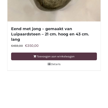
Eend met jong – gemaakt van
Luipaardsteen – 21 cm. hoog en 43 cm.
lang
Oorspronkelijke
Huidige
€
350,00
€
459,00
prijs
prijs
Toevoegen aan winkelwagen
was:
is:
Details
€459,00.
€350,00.