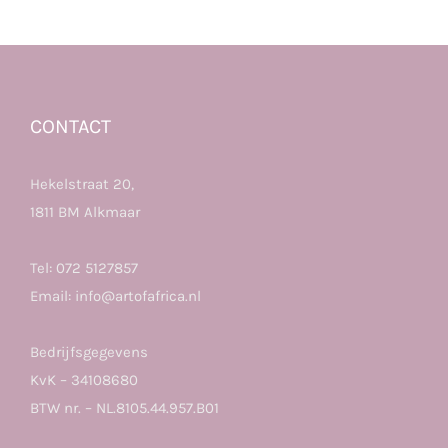
CONTACT
Hekelstraat 20,
1811 BM Alkmaar
Tel:
072 5127857
Email:
info@artofafrica.nl
Bedrijfsgegevens
KvK – 34108680
BTW nr. – NL.8105.44.957.B01