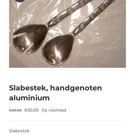
Slabestek, handgenoten
aluminium
Oorspronkelijke
Huidige
€
30,00
Op voorraad
€
39,95
prijs
prijs
was:
is:
Slabestek
€39,95.
€30,00.