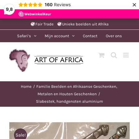
×
160
Reviews
9,8
Ga
Fair Trade
Unieke beelden uit Afrika
naar
Safari’s
Mijn account
Contact
Over ons
inhoud
Home
Familie Beelden en Afrikaanse Geschenken
Metalen en Houten Geschenken
Slabestek, handgenoten aluminium
Sale!