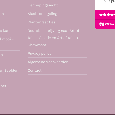
Herroepingsrecht
ren
Klachtenregeling
Klantenreacties
se kunst
Routebeschrijving naar Art of
Africa Galerie en Art of Africa
d mooi –
Showroom
Privacy policy
en
Algemene voorwaarden
en Beelden
Contact
unst