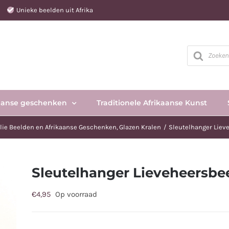
e
Unieke beelden uit Afrika
Producten
zoeken
aanse geschenken
Traditionele Afrikaanse Kunst
lie Beelden en Afrikaanse Geschenken
Glazen Kralen
Sleutelhanger Liev
Sleutelhanger Lieveheersbe
€
4,95
Op voorraad