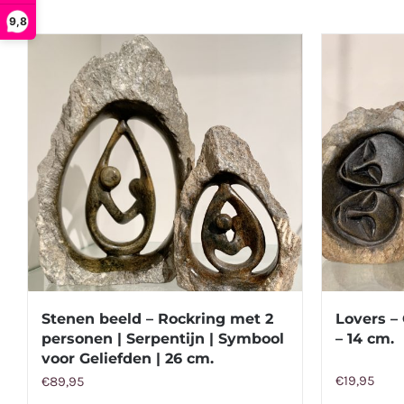
9,8
Stenen beeld – Rockring met 2
Lovers –
personen | Serpentijn | Symbool
– 14 cm.
voor Geliefden | 26 cm.
€
19,95
€
89,95