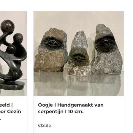
eld |
Oogje I Handgemaakt van
oor Gezin
serpentijn I 10 cm.
.
€
12,95