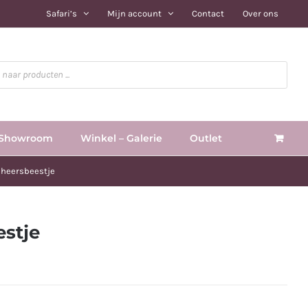
Safari’s
Mijn account
Contact
Over ons
Showroom
Winkel – Galerie
Outlet
eheersbeestje
estje