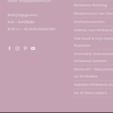
Email:
info@artofafrica.nl
Betekenis Rockring
Betekenissen van Die
Bedrijfsgegevens
Grafmonumenten
KvK – 34108680
BTW nr. – NL.8105.44.957.B01
Sokkels voor Afrikaan
Hoe houd ik mijn beel
Reparatie
Informatie steensoort
Afrikaanse beelden
Shona Art – Natuurste
uit Zimbabwe
Kadobon Afrikaanse k
Art of Africa Video’s