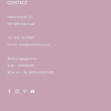
CONTACT
Hekelstraat 20,
1811 BM Alkmaar
Tel:
072 5127857
Email:
info@artofafrica.nl
Bedrijfsgegevens
KvK – 34108680
BTW nr. – NL.8105.44.957.B01