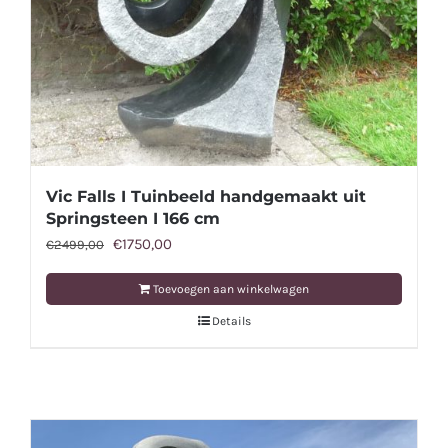
Vic Falls I Tuinbeeld handgemaakt uit
Springsteen I 166 cm
Oorspronkelijke
Huidige
€
1750,00
€
2499,00
prijs
prijs
Toevoegen aan winkelwagen
was:
is:
Details
€2499,00.
€1750,00.