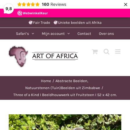
×
160
Reviews
9,8
Ga
Fair Trade
Unieke beelden uit Afrika
naar
Safari’s
Mijn account
Contact
Over ons
inhoud
Home
Abstracte Beelden
Natuurstenen (Tuin)Beelden uit Zimbabwe
Three of a Kind I Beeldhouwwerk uit Fruitsteen I 52 x 42 cm.