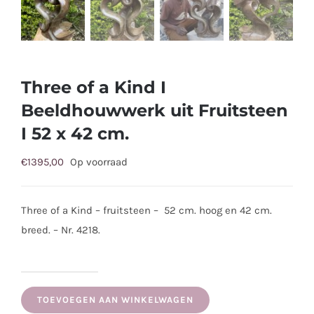
Three of a Kind I
Beeldhouwwerk uit Fruitsteen
I 52 x 42 cm.
€
1395,00
Op voorraad
Three of a Kind – fruitsteen – 52 cm. hoog en 42 cm.
breed. – Nr. 4218.
Three
of
TOEVOEGEN AAN WINKELWAGEN