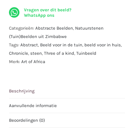
a
Vragen over dit beeld?
Kind
WhatsApp ons
I
Beeldhouwwerk
Categorieën:
Abstracte Beelden
,
Natuurstenen
uit
(Tuin)Beelden uit Zimbabwe
Fruitsteen
Tags:
Abstract
,
Beeld voor in de tuin
,
beeld voor in huis
,
I
Chronicle
,
steen
,
Three of a kind
,
Tuinbeeld
52
Merk:
Art of Africa
x
42
cm.
Beschrijving
aantal
Aanvullende informatie
Beoordelingen (0)