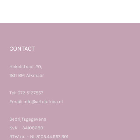
CONTACT
Hekelstraat 20,
1811 BM Alkmaar
Tel:
072 5127857
Email:
info@artofafrica.nl
Bedrijfsgegevens
KvK – 34108680
BTW nr. – NL.8105.44.957.B01