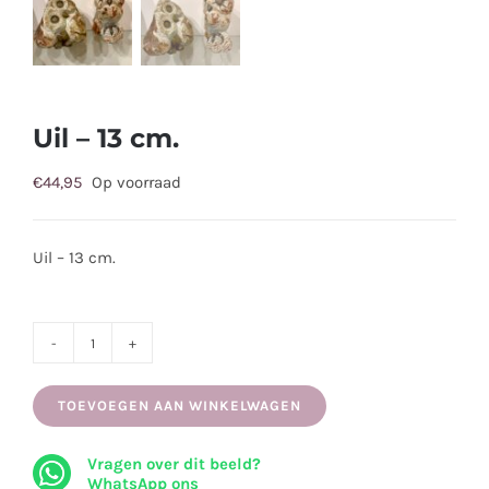
Uil – 13 cm.
€
44,95
Op voorraad
Uil – 13 cm.
Uil
-
TOEVOEGEN AAN WINKELWAGEN
13
cm.
Vragen over dit beeld?
aantal
WhatsApp ons