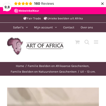
×
160
Reviews
9,8
Ga
Fair Trade
Unieke beelden uit Afrika
naar
Safari’s
Mijn account
Contact
Over ons
inhoud
Home
Familie Beelden en Afrikaanse Geschenken
Familie Beelden en Natuurstenen Geschenken
Uil – 13 cm.