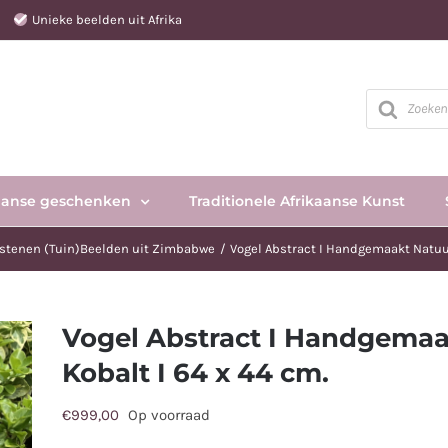
e
Unieke beelden uit Afrika
Producten
zoeken
aanse geschenken
Traditionele Afrikaanse Kunst
stenen (Tuin)Beelden uit Zimbabwe
Vogel Abstract I Handgemaakt Natuur
Vogel Abstract I Handgemaa
Kobalt I 64 x 44 cm.
€
999,00
Op voorraad