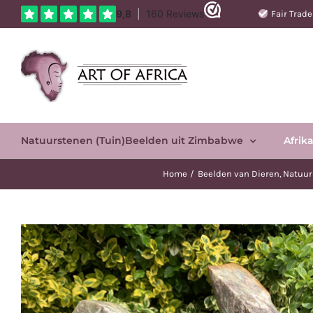
Ga
Fair Trad
naar
inhoud
Natuurstenen (Tuin)Beelden uit Zimbabwe
Afrik
Home
Beelden van Dieren
Natuur