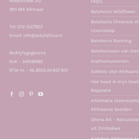
Hekelstraat 20,
FAQ’s
1811 BM Alkmaar
Betekenis Wildflower
Betekenis Chronicle of
Tel:
072 5127857
Levensloop
Email:
info@artofafrica.nl
Betekenis Rockring
Betekenissen van Die
Bedrijfsgegevens
Grafmonumenten
KvK – 34108680
BTW nr. – NL.8105.44.957.B01
Sokkels voor Afrikaan
Hoe houd ik mijn beel
Reparatie
Informatie steensoort
Afrikaanse beelden
Shona Art – Natuurste
uit Zimbabwe
Kadobon Afrikaanse k