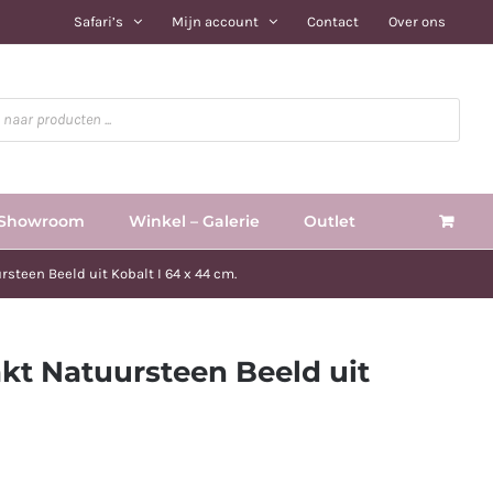
Safari’s
Mijn account
Contact
Over ons
Showroom
Winkel – Galerie
Outlet
steen Beeld uit Kobalt I 64 x 44 cm.
kt Natuursteen Beeld uit