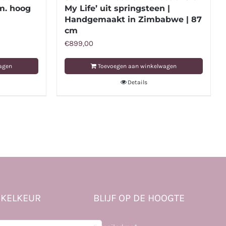
m. hoog
My Life’ uit springsteen |
Handgemaakt in Zimbabwe | 87
cm
€
899,00
agen
Toevoegen aan winkelwagen
Details
KELKEUR
BLIJF OP DE HOOGTE