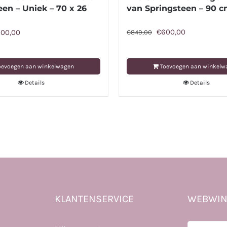
een – Uniek – 70 x 26
van Springsteen – 90 c
Oorspronkelijke
Huidige
rspronkelijke
Huidige
€
600,00
00,00
€
849,00
prijs
prijs
ijs
prijs
was:
is:
s:
is:
oevoegen aan winkelwagen
Toevoegen aan winkelw
€849,00.
€600,00.
49,00.
€600,00.
Details
Details
KLANTENSERVICE
WEBWIN