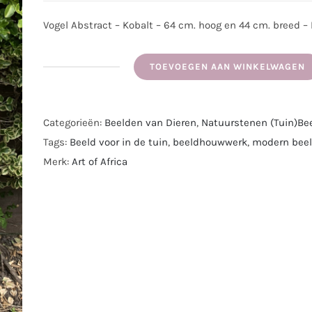
Vogel Abstract – Kobalt – 64 cm. hoog en 44 cm. breed – 
TOEVOEGEN AAN WINKELWAGEN
Vogel
Abstract
I
Categorieën:
Beelden van Dieren
,
Natuurstenen (Tuin)Be
Handgemaakt
Tags:
Beeld voor in de tuin
,
beeldhouwwerk
,
modern beel
Natuursteen
Merk:
Art of Africa
Beeld
uit
Kobalt
I
64
x
44
cm.