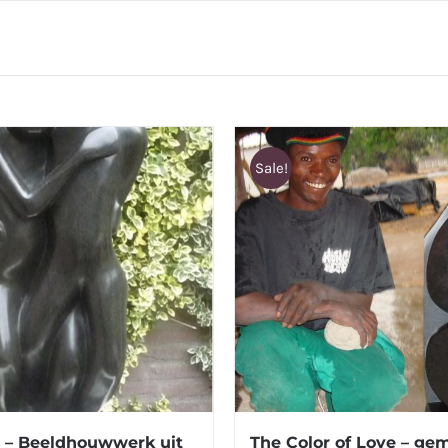
Sale!
 – Beeldhouwwerk uit
The Color of Love – ge