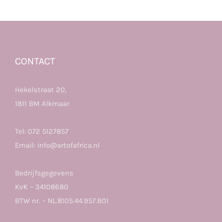
CONTACT
Hekelstraat 20,
1811 BM Alkmaar
Tel:
072 5127857
Email:
info@artofafrica.nl
Bedrijfsgegevens
KvK – 34108680
BTW nr. – NL.8105.44.957.B01