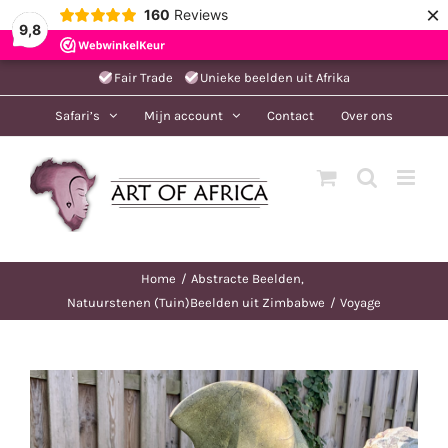
×
160
Reviews
9,8
Ga
Fair Trade
Unieke beelden uit Afrika
naar
Safari’s
Mijn account
Contact
Over ons
inhoud
Home
Abstracte Beelden
Natuurstenen (Tuin)Beelden uit Zimbabwe
Voyage