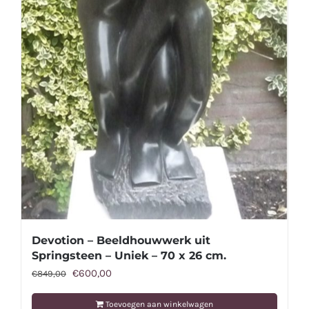
Devotion – Beeldhouwwerk uit
Springsteen – Uniek – 70 x 26 cm.
Oorspronkelijke
Huidige
€
600,00
€
849,00
prijs
prijs
Toevoegen aan winkelwagen