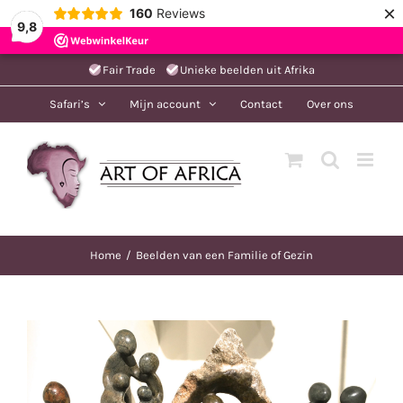
×
160
Reviews
9,8
Ga
Fair Trade
Unieke beelden uit Afrika
naar
Safari’s
Mijn account
Contact
Over ons
inhoud
Home
Beelden van een Familie of Gezin