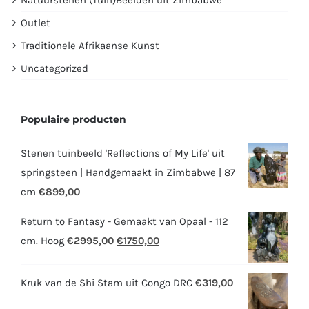
Outlet
Traditionele Afrikaanse Kunst
Uncategorized
Populaire producten
Stenen tuinbeeld 'Reflections of My Life' uit
springsteen | Handgemaakt in Zimbabwe | 87
cm
€
899,00
Return to Fantasy - Gemaakt van Opaal - 112
Oorspronkelijke
Huidige
cm. Hoog
€
2995,00
€
1750,00
prijs
prijs
was:
is:
Kruk van de Shi Stam uit Congo DRC
€
319,00
€2995,00.
€1750,00.