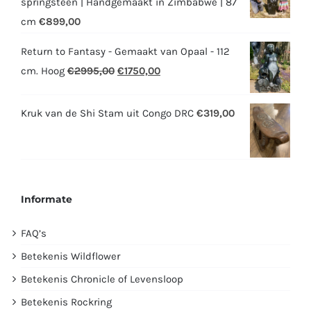
springsteen | Handgemaakt in Zimbabwe | 87
cm
€
899,00
Return to Fantasy - Gemaakt van Opaal - 112
Oorspronkelijke
Huidige
cm. Hoog
€
2995,00
€
1750,00
prijs
prijs
was:
is:
Kruk van de Shi Stam uit Congo DRC
€
319,00
€2995,00.
€1750,00.
Informate
FAQ’s
Betekenis Wildflower
Betekenis Chronicle of Levensloop
Betekenis Rockring