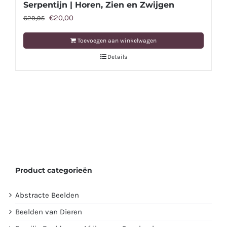
Serpentijn | Horen, Zien en Zwijgen
Oorspronkelijke
Huidige
€
20,00
€
29,95
prijs
prijs
Toevoegen aan winkelwagen
was:
is:
Details
€29,95.
€20,00.
Product categorieën
Abstracte Beelden
Beelden van Dieren