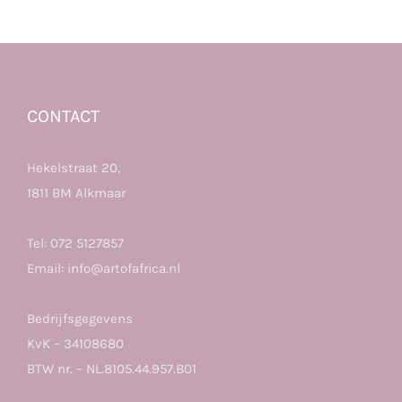
CONTACT
Hekelstraat 20,
1811 BM Alkmaar
Tel:
072 5127857
Email:
info@artofafrica.nl
Bedrijfsgegevens
KvK – 34108680
BTW nr. – NL.8105.44.957.B01