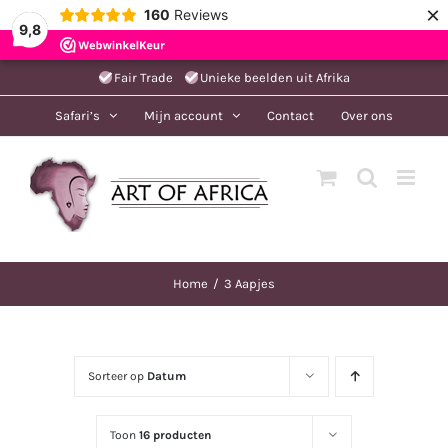
×
160
Reviews
9,8
Ga
Fair Trade
Unieke beelden uit Afrika
naar
Safari’s
Mijn account
Contact
Over ons
inhoud
Home
3 Aapjes
Sorteer op
Datum
Toon
16 producten