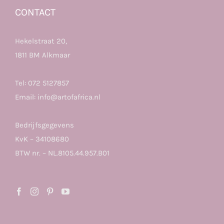
CONTACT
Hekelstraat 20,
1811 BM Alkmaar
Tel:
072 5127857
Email:
info@artofafrica.nl
Bedrijfsgegevens
KvK – 34108680
BTW nr. – NL.8105.44.957.B01