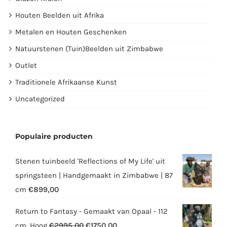
Houten Beelden uit Afrika
Metalen en Houten Geschenken
Natuurstenen (Tuin)Beelden uit Zimbabwe
Outlet
Traditionele Afrikaanse Kunst
Uncategorized
Populaire producten
Stenen tuinbeeld 'Reflections of My Life' uit
springsteen | Handgemaakt in Zimbabwe | 87
cm
€
899,00
Return to Fantasy - Gemaakt van Opaal - 112
Oorspronkelijke
Huidige
cm. Hoog
€
2995,00
€
1750,00