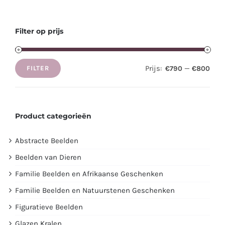
Filter op prijs
Prijs:
—
€790
€800
FILTER
Min.
Max.
prijs
prijs
Product categorieën
Abstracte Beelden
Beelden van Dieren
Familie Beelden en Afrikaanse Geschenken
Familie Beelden en Natuurstenen Geschenken
Figuratieve Beelden
Glazen Kralen