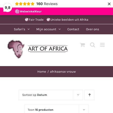
×
160
Reviews
9,8
Ga
Fair Trade
Unieke beelden uit Afrika
naar
Safari’s
Mijn account
Contact
Over ons
inhoud
Home
afrikaanse vrouw
Sorteer op
Datum
Toon
16 producten