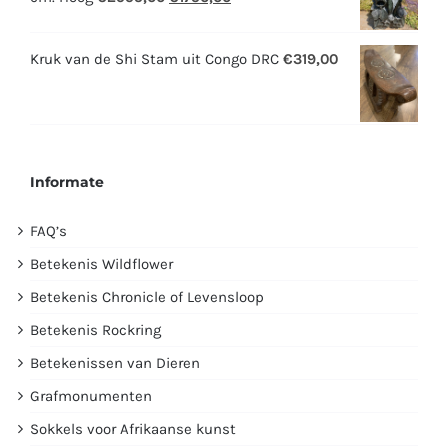
prijs
prijs
was:
is:
Kruk van de Shi Stam uit Congo DRC
€
319,00
€2995,00.
€1750,00.
Informate
FAQ’s
Betekenis Wildflower
Betekenis Chronicle of Levensloop
Betekenis Rockring
Betekenissen van Dieren
Grafmonumenten
Sokkels voor Afrikaanse kunst