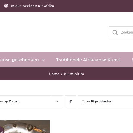
e
Unieke beelden uit Afrika
Producten
zoeken
aanse geschenken
Traditionele Afrikaanse Kunst
Home
aluminium
eer op
Datum
Toon
16 producten
e!