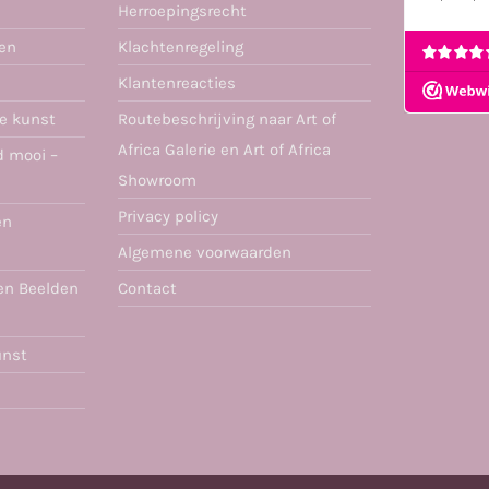
Herroepingsrecht
ren
Klachtenregeling
Klantenreacties
se kunst
Routebeschrijving naar Art of
Africa Galerie en Art of Africa
d mooi –
Showroom
Privacy policy
en
Algemene voorwaarden
en Beelden
Contact
unst