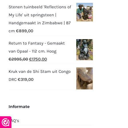
Stenen tuinbeeld 'Reflections of
My Life' uit springsteen |
Handgemaakt in Zimbabwe | 87
cm
€
899,00
Return to Fantasy - Gemaakt
van Opaal - 112 cm. Hoog
Oorspronkelijke
Huidige
€
2995,00
€
1750,00
prijs
prijs
Kruk van de Shi Stam uit Congo
was:
is:
DRC
€
319,00
€2995,00.
€1750,00.
Informate
FAQ’s