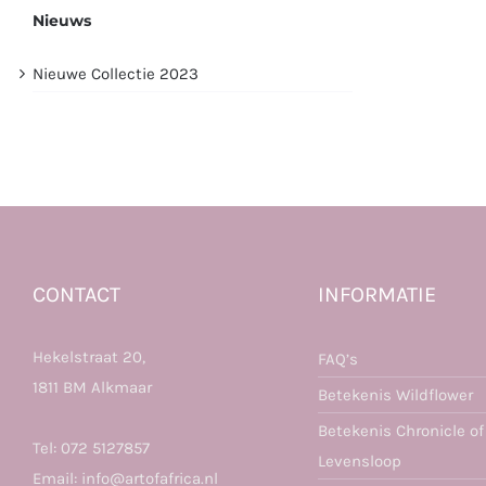
Nieuws
Nieuwe Collectie 2023
CONTACT
INFORMATIE
Hekelstraat 20,
FAQ’s
1811 BM Alkmaar
Betekenis Wildflower
Betekenis Chronicle of
Tel:
072 5127857
Levensloop
Email:
info@artofafrica.nl