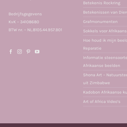
Betekenis Rockring
Betekenissen van Die
Bedrijfsgegevens
Grafmonumenten
KvK – 34108680
BTW nr. – NL.8105.44.957.B01
Sokkels voor Afrikaan
Hoe houd ik mijn beel
Reparatie
Informatie steensoort
Afrikaanse beelden
Shona Art – Natuurste
uit Zimbabwe
Kadobon Afrikaanse k
Art of Africa Video’s