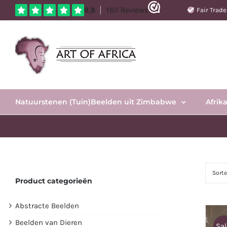
Ga
Fair Trad
naar
inhoud
Natuurstenen (Tuin)Beelden uit Zimbabwe
Afrik
Sort
Product categorieën
Abstracte Beelden
Beelden van Dieren
Sal