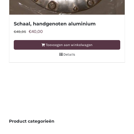
Schaal, handgenoten aluminium
Oorspronkelijke
Huidige
€
40,00
€
49,95
prijs
prijs
Toevoegen aan winkelwagen
was:
is:
Details
€49,95.
€40,00.
Product categorieën