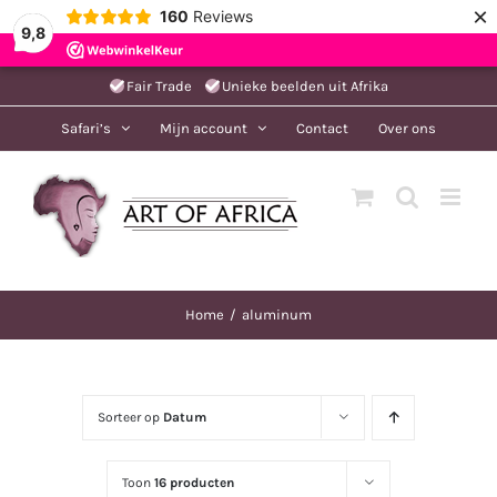
×
160
Reviews
9,8
Ga
Fair Trade
Unieke beelden uit Afrika
naar
Safari’s
Mijn account
Contact
Over ons
inhoud
Home
aluminum
Sorteer op
Datum
Toon
16 producten