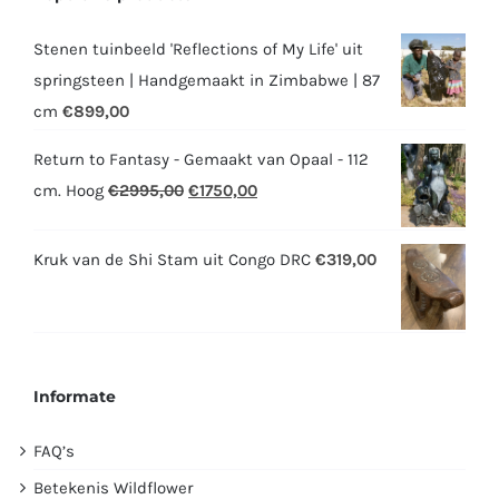
Stenen tuinbeeld 'Reflections of My Life' uit
springsteen | Handgemaakt in Zimbabwe | 87
cm
€
899,00
Return to Fantasy - Gemaakt van Opaal - 112
Oorspronkelijke
Huidige
cm. Hoog
€
2995,00
€
1750,00
prijs
prijs
was:
is:
Kruk van de Shi Stam uit Congo DRC
€
319,00
€2995,00.
€1750,00.
Informate
FAQ’s
Betekenis Wildflower