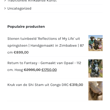
Traditionele Afrikaanse Kunst
Uncategorized
Populaire producten
Stenen tuinbeeld 'Reflections of My Life' uit
springsteen | Handgemaakt in Zimbabwe | 87
cm
€
899,00
Return to Fantasy - Gemaakt van Opaal - 112
Oorspronkelijke
Huidige
cm. Hoog
€
2995,00
€
1750,00
prijs
prijs
was:
is:
Kruk van de Shi Stam uit Congo DRC
€
319,00
€2995,00.
€1750,00.