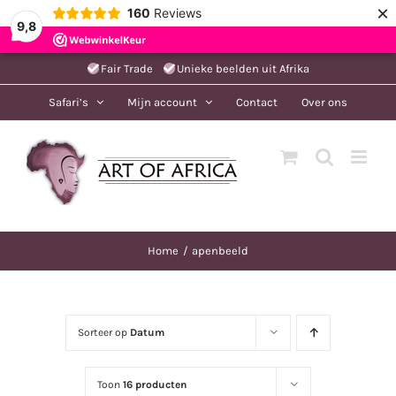
×
160
Reviews
9,8
Ga
Fair Trade
Unieke beelden uit Afrika
naar
Safari’s
Mijn account
Contact
Over ons
inhoud
Home
apenbeeld
Sorteer op
Datum
Toon
16 producten