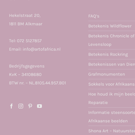
Hekelstraat 20,
FAQ’s
1811 BM Alkmaar
Betekenis Wildflower
Betekenis Chronicle of
Tel:
072 5127857
Levensloop
Email:
info@artofafrica.nl
Betekenis Rockring
Betekenissen van Die
Bedrijfsgegevens
Grafmonumenten
KvK – 34108680
BTW nr. – NL.8105.44.957.B01
Sokkels voor Afrikaan
Hoe houd ik mijn beel
Reparatie
Informatie steensoort
Afrikaanse beelden
Shona Art – Natuurste