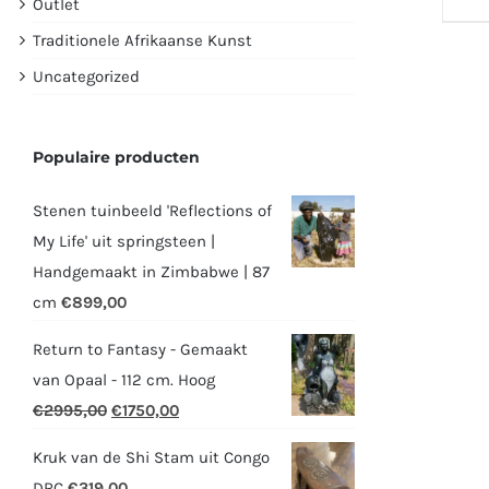
Outlet
Traditionele Afrikaanse Kunst
Uncategorized
Populaire producten
Stenen tuinbeeld 'Reflections of
My Life' uit springsteen |
Handgemaakt in Zimbabwe | 87
cm
€
899,00
Return to Fantasy - Gemaakt
van Opaal - 112 cm. Hoog
Oorspronkelijke
Huidige
€
2995,00
€
1750,00
prijs
prijs
Kruk van de Shi Stam uit Congo
was:
is:
DRC
€
319,00