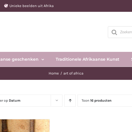
e
Unieke beelden uit Afrika
Producten
zoeken
aanse geschenken
Traditionele Afrikaanse Kunst
Home
art of africa
eer op
Datum
Toon
16 producten