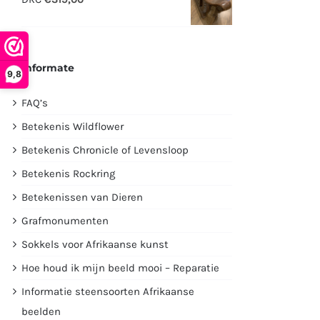
€2995,00.
€1750,00.
Informate
9,8
FAQ’s
Betekenis Wildflower
Betekenis Chronicle of Levensloop
Betekenis Rockring
Betekenissen van Dieren
Grafmonumenten
Sokkels voor Afrikaanse kunst
Hoe houd ik mijn beeld mooi – Reparatie
Informatie steensoorten Afrikaanse
beelden