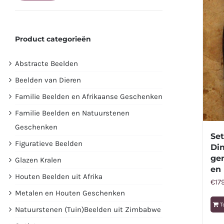
prijs
prijs
Product categorieën
Abstracte Beelden
Beelden van Dieren
Familie Beelden en Afrikaanse Geschenken
Familie Beelden en Natuurstenen
Geschenken
Se
Figuratieve Beelden
Di
ge
Glazen Kralen
en 
Houten Beelden uit Afrika
€
17
Metalen en Houten Geschenken
T
Natuurstenen (Tuin)Beelden uit Zimbabwe