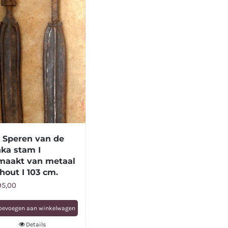
t Speren van de
nka stam I
maakt van metaal
hout I 103 cm.
95,00
oevoegen aan winkelwagen
Details