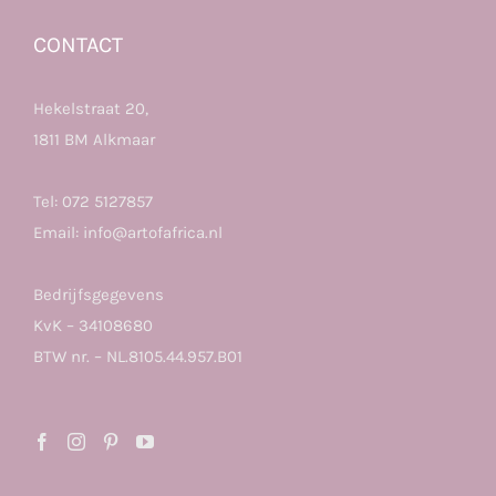
CONTACT
Hekelstraat 20,
1811 BM Alkmaar
Tel:
072 5127857
Email:
info@artofafrica.nl
Bedrijfsgegevens
KvK – 34108680
BTW nr. – NL.8105.44.957.B01