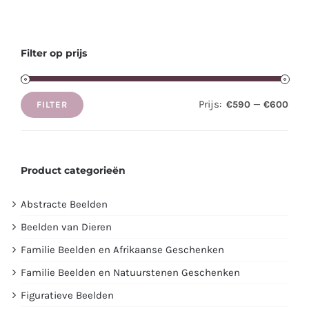
Filter op prijs
Prijs:
—
€590
€600
FILTER
Min.
Max.
prijs
prijs
Product categorieën
Abstracte Beelden
Beelden van Dieren
Familie Beelden en Afrikaanse Geschenken
Familie Beelden en Natuurstenen Geschenken
Figuratieve Beelden