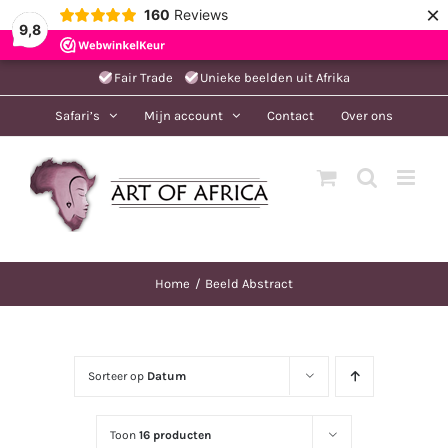
×
160
Reviews
9,8
Ga
Fair Trade
Unieke beelden uit Afrika
naar
Safari’s
Mijn account
Contact
Over ons
inhoud
Home
Beeld Abstract
Sorteer op
Datum
Toon
16 producten