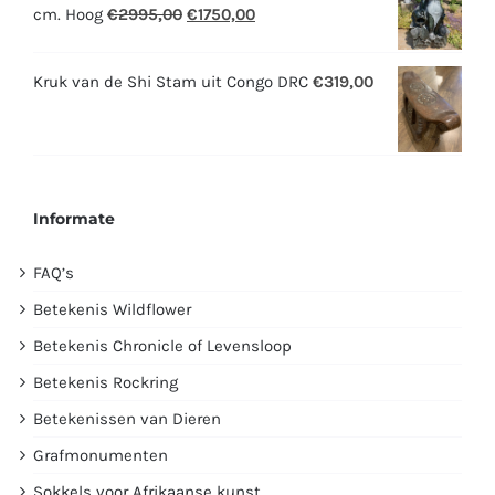
Oorspronkelijke
Huidige
cm. Hoog
€
2995,00
€
1750,00
prijs
prijs
was:
is:
Kruk van de Shi Stam uit Congo DRC
€
319,00
€2995,00.
€1750,00.
Informate
FAQ’s
Betekenis Wildflower
Betekenis Chronicle of Levensloop
Betekenis Rockring
Betekenissen van Dieren
Grafmonumenten
Sokkels voor Afrikaanse kunst