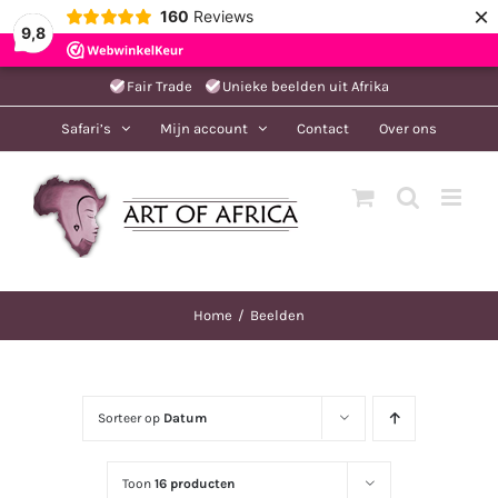
×
160
Reviews
9,8
Ga
Fair Trade
Unieke beelden uit Afrika
naar
Safari’s
Mijn account
Contact
Over ons
inhoud
Home
Beelden
Sorteer op
Datum
Toon
16 producten