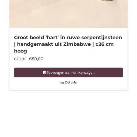
Groot beeld ‘hart’ in ruwe serpentijnsteen
| handgemaakt uit Zimbabwe | ±26 cm
hoog
Oorspronkelijke
Huidige
€
50,00
€
79,95
prijs
prijs
Toevoegen aan winkelwagen
was:
is:
Details
€79,95.
€50,00.