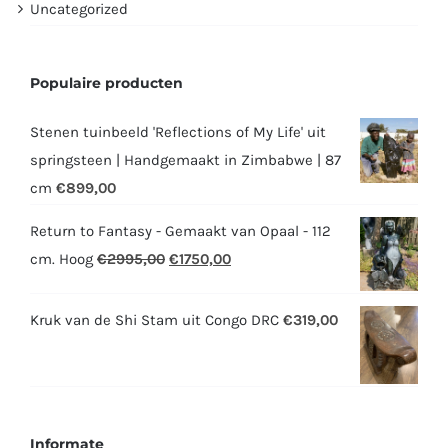
Uncategorized
Populaire producten
Stenen tuinbeeld 'Reflections of My Life' uit
springsteen | Handgemaakt in Zimbabwe | 87
cm
€
899,00
Return to Fantasy - Gemaakt van Opaal - 112
Oorspronkelijke
Huidige
cm. Hoog
€
2995,00
€
1750,00
prijs
prijs
was:
is:
Kruk van de Shi Stam uit Congo DRC
€
319,00
€2995,00.
€1750,00.
Informate