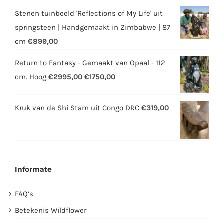
Stenen tuinbeeld 'Reflections of My Life' uit
springsteen | Handgemaakt in Zimbabwe | 87
cm
€
899,00
Return to Fantasy - Gemaakt van Opaal - 112
Oorspronkelijke
Huidige
cm. Hoog
€
2995,00
€
1750,00
prijs
prijs
was:
is:
Kruk van de Shi Stam uit Congo DRC
€
319,00
€2995,00.
€1750,00.
Informate
FAQ’s
Betekenis Wildflower