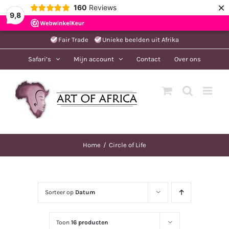
×
160
Reviews
9,8
Ga
Fair Trade
Unieke beelden uit Afrika
naar
Safari’s
Mijn account
Contact
Over ons
inhoud
Home
Circle of Life
Sorteer op
Datum
Toon
16 producten