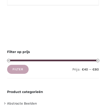
Filter op prijs
Prijs:
—
€40
€80
FILTER
Min.
Max.
prijs
prijs
Product categorieën
Abstracte Beelden